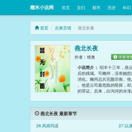
糯米小说网
首页
玄幻
都市
历史
科幻
首页
古典言情
燕北长夜
燕北长夜
作者：维奥
停更举
小说简介：
绍丰十三年，燕云
后的残城。可幽州，没有她想
消化。幽州总兵完颜宗衡。他
。他是云司最危险的暗探，却
的罪证。后来，白沟河的水涨
是敌我。而是许多年后，当故
燕北长夜 最新章节
28.风雨同谋
27.以