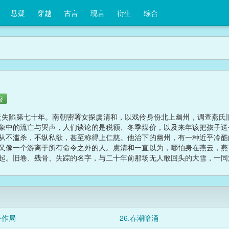
悬疑
穿越
古言
现言
衍生
综合
报
失陷第七十年。南朝密署女探虞清和，以戏伶身份北上幽州，调查燕氏
象中的流亡与哭声，人们谈论的是税额、冬季煤价，以及来年该把孩子送
从不滥杀，不纵私欲，甚至称得上仁慈。他治下的幽州，有一种近乎冷酷
又像一个游离于所有命令之外的人。虞清和一直以为，哪怕身在燕云，燕
起。旧卷、残骨、失踪的名字，与二十年前那场无人敢回头的大雪，一同
国只剩下一个模糊的词，人究竟该替谁活着。
身作局
26.春潮暗涌