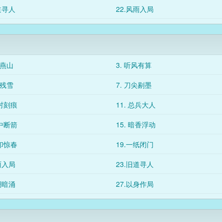
道寻人
22.风雨入局
望燕山
3. 听风有算
沟残雪
7. 刀尖剔墨
荒村刻痕
11. 总兵大人
盒中断箭
15. 暗香浮动
残印惊春
19.一纸闭门
雨入局
23.旧道寻人
潮暗涌
27.以身作局