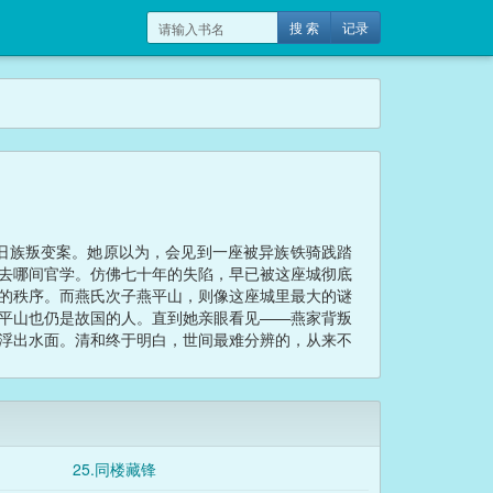
搜 索
记录
旧族叛变案。她原以为，会见到一座被异族铁骑践踏
去哪间官学。仿佛七十年的失陷，早已被这座城彻底
的秩序。而燕氏次子燕平山，则像这座城里最大的谜
平山也仍是故国的人。直到她亲眼看见——燕家背叛
浮出水面。清和终于明白，世间最难分辨的，从来不
25.同楼藏锋