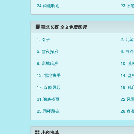
24.药棚听雨
23.旧
燕北长夜 全文免费阅读
1. 引子
2. 北
5. 雪夜探府
6. 白
9. 寒城暗炭
10. 
13. 雪地执手
14. 
17. 废阁风起
18. 
21.阁底残页
22.风
25.同楼藏锋
26.春
小说推荐