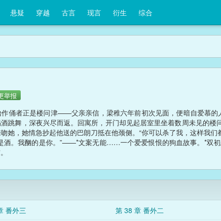
悬疑
穿越
古言
现言
衍生
综合
更举报
作俑者正是楼问津——父亲亲信，梁稚六年前初次见面，便暗自爱慕的
喝酒跳舞，深夜兴尽而返。回寓所，开门却见起居室里坐着数周未见的楼
来吻她，她情急抄起他送的巴朗刀抵在他颈侧。“你可以杀了我，这样我们
的是酒。我酗的是你。”——*文案无能……一个爱爱恨恨的狗血故事。*双
右。
 章 番外三
第 38 章 番外二