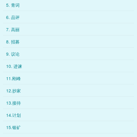
5. 青词
6. 品评
7. 高丽
8. 招募
9. 议论
10. 进谏
11.刚峰
12.抄家
13.接待
14.计划
15.银矿