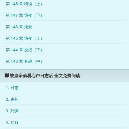
第 148 章 料理（上）
田是天上掉的吗？恶心心。】【奶奶的昨天刚吐槽了清流，今天
必须打浊流的脸！巡一年盐居然只巡回一百万两银子，也就是老
第 147 章 惊变（下）
道士炼丹炼得脑子都瓦特了，不然好歹也得效法祖宗剥他几百张
皮呀！】【听说老壁灯皇帝修了几十年不近女色，不知道是真是
第 146 章 泄漏
假？这么说起来，后代同人把他和他奶兄弟凑cp，倒也正常……
第 145 章 惊变（上）
第 144 章 交战（下）
第 143 章 开战（中）
被皇帝偷看心声日志后 全文免费阅读
1. 日志
2. 赐药
3. 死谏
4. 兵解