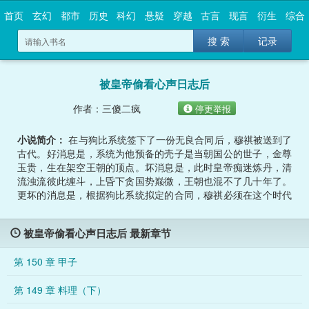
首页
玄幻
都市
历史
科幻
悬疑
穿越
古言
现言
衍生
综合
搜 索
记录
被皇帝偷看心声日志后
作者：三傻二疯
停更举报
小说简介：
在与狗比系统签下了一份无良合同后，穆祺被送到了
古代。好消息是，系统为他预备的壳子是当朝国公的世子，金尊
玉贵，生在架空王朝的顶点。坏消息是，此时皇帝痴迷炼丹，清
流浊流彼此缠斗，上昏下贪国势巅微，王朝也混不了几十年了。
更坏的消息是，根据狗比系统拟定的合同，穆祺必须在这个时代
大展身手，挽狂澜于既倒，扶大厦之将倾，名留青史，永垂不朽
，否则便不能返回。面对领导给予的小小重任，仅仅只是普通嘴
被皇帝偷看心声日志后 最新章节
炮水平的穆祺终于麻了：……毁灭吧，赶紧的。在反复抗争无果
后，完全躺平的穆祺终于彻底摆烂，不但拒绝与系统合作，还在
第 150 章 甲子
上交的工作日志中疯狂吐槽垃圾话：【今天又是进宫哐哐磕大头
，爷真是麻了——老壁灯炼了这么多年丹，怎么还不驾崩爆金币
第 149 章 料理（下）
啊？】【早上五点居然就要上朝，妈的晦气。而且清流党许阁老
您是怎么有脸攻击政敌侵占民田的呀？您老家里那几万亩水灌良