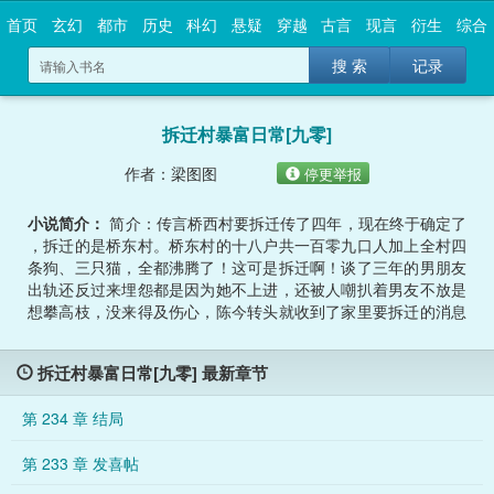
首页
玄幻
都市
历史
科幻
悬疑
穿越
古言
现言
衍生
综合
搜 索
记录
拆迁村暴富日常[九零]
作者：梁图图
停更举报
小说简介：
简介：传言桥西村要拆迁传了四年，现在终于确定了
，拆迁的是桥东村。桥东村的十八户共一百零九口人加上全村四
条狗、三只猫，全都沸腾了！这可是拆迁啊！谈了三年的男朋友
出轨还反过来埋怨都是因为她不上进，还被人嘲扒着男友不放是
想攀高枝，没来得及伤心，陈今转头就收到了家里要拆迁的消息
，这下是真哭了。高兴哭的！嘿嘿嘿，脚踢渣男，手握拆迁款，
好日子美滋滋啊！工作不好找？哦莫~不用找啦！渣男痛哭流涕
拆迁村暴富日常[九零] 最新章节
求原谅？滚滚滚！城里的亲爹想回来分羹？做梦！每天拖鞋哒哒
地从村头走到村尾，哟哟哟，村里这么多新鲜事呢？……
第 234 章 结局
第 233 章 发喜帖