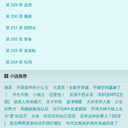
第 229 章 选房
第 230 章 搬家
第 231 章 招聘会
第 232 章 筹备
第 233 章 发喜帖
第 234 章 结局
小说推荐
摘星
开国皇帝的小公主
大逃荒！全家齐穿越，手握空间赢麻了
！
半生不熟
小领主
还爱他！
反派不想从良
非职业NPC[无
限]
病美人和杀猪刀
灵卡学院
迷津蝴蝶
大宋市井人家
少女
的野犬
和嫡姐换亲以后
在O与A中反复横跳
开局为神子献上名
为“爱”的诅咒
从鱼
吃瓜吃到自己死讯
还有这种好事儿？[快穿
]
跟全网黑亲弟在综艺摆烂爆红
年代文炮灰的海外亲戚回来了