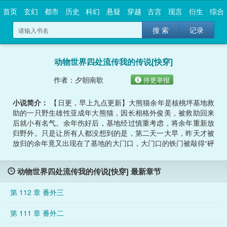
首页
玄幻
都市
历史
科幻
悬疑
穿越
古言
现言
衍生
综合
搜 索
记录
动物世界四处流传我的传说[快穿]
作者：夕朝南歌
停更举报
小说简介：
【日更，早上九点更新】大熊猫余年是核桃坪基地救
助的一只野生雄性亚成年大熊猫，因长相格外俊美，被救助回来
后就小有名气。余年伤好后，基地经过慎重考虑，将余年重新放
归野外。只是让所有人都没想到的是，第二天一大早，昨天才被
放归的余年竟又出现在了基地的大门口，大门口的铁门被敲得“砰
砰”响。研究人员哭笑不得。网友捧腹大笑：“余年果然有前途，
知道基地是铁饭碗！”只可惜，基地拒绝了余年的求编制要求，余
动物世界四处流传我的传说[快穿] 最新章节
年回到基地的第三天，就被再次放归野外。第二次放归后，一连
数月过去，网友们都没有再收到半点有关余年的消息。就在所有
第 112 章 番外三
人都以为余年不会再回来时，一天傍晚，基地外竟又响起了余年
的叫声以及熟悉的极赋节奏的敲门声。网友们感慨：“基地还真的
第 111 章 番外二
被余年给赖上了！”工作人员：“……”谁说不是呢。并且更让他们
感到震惊的是，余年这一次还不是一只熊回来的，它还带回来了