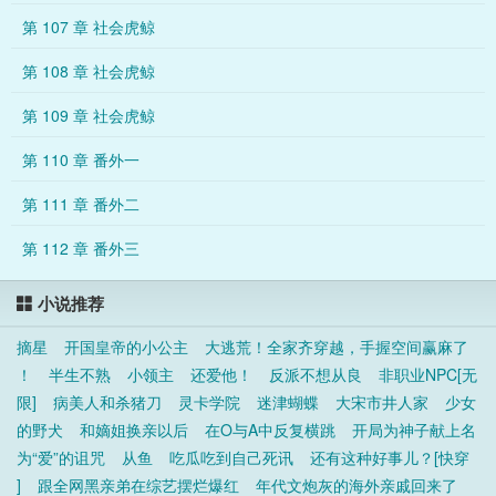
第 107 章 社会虎鲸
第 108 章 社会虎鲸
第 109 章 社会虎鲸
第 110 章 番外一
第 111 章 番外二
第 112 章 番外三
小说推荐
摘星
开国皇帝的小公主
大逃荒！全家齐穿越，手握空间赢麻了
！
半生不熟
小领主
还爱他！
反派不想从良
非职业NPC[无
限]
病美人和杀猪刀
灵卡学院
迷津蝴蝶
大宋市井人家
少女
的野犬
和嫡姐换亲以后
在O与A中反复横跳
开局为神子献上名
为“爱”的诅咒
从鱼
吃瓜吃到自己死讯
还有这种好事儿？[快穿
]
跟全网黑亲弟在综艺摆烂爆红
年代文炮灰的海外亲戚回来了