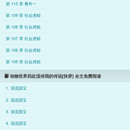
第 110 章 番外一
一只腹部受伤的雄性大熊猫！网友：？？？还带拖家带口混编制
的嘛！余年的名字再次火爆出圈，而被余年带回来的好兄弟也有
第 109 章 社会虎鲸
了新名字：宋一（捡一只余年送一只宋一）网友们纷纷涌到基地
官博下，希望这一次基地不要再把两只熊崽崽放归到野外了。不
第 108 章 社会虎鲸
想基地足够“铁面无私”，宋一伤好后，两只熊再次
第 107 章 社会虎鲸
第 106 章 社会虎鲸
第 105 章 社会虎鲸
动物世界四处流传我的传说[快穿] 全文免费阅读
1. 顶流国宝
2. 顶流国宝
3. 顶流国宝
4. 顶流国宝