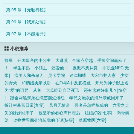
第 95 章 【无耻行径】
第 96 章 【我来处理】
第 97 章 【不能走开】
小说推荐
摘星
开国皇帝的小公主
大逃荒！全家齐穿越，手握空间赢麻了
！
半生不熟
小领主
还爱他！
反派不想从良
非职业NPC[无
限]
病美人和杀猪刀
灵卡学院
迷津蝴蝶
大宋市井人家
少女
的野犬
和嫡姐换亲以后
在O与A中反复横跳
开局为神子献上名
为“爱”的诅咒
从鱼
吃瓜吃到自己死讯
还有这种好事儿？[快穿
]
跟全网黑亲弟在综艺摆烂爆红
年代文炮灰的海外亲戚回来了
拆迁村暴富日常[九零]
风月无情道
强者是怎样炼成的
六零之走
失的妹妹回来了
被皇帝偷看心声日志后
姐姐好凶[七零]
肉骨樊
笼
动物世界四处流传我的传说[快穿]
草原牧医[六零]