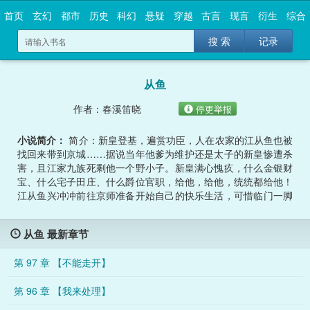
首页
玄幻
都市
历史
科幻
悬疑
穿越
古言
现言
衍生
综合
搜 索
记录
从鱼
作者：春溪笛晓
停更举报
小说简介：
简介：新皇登基，遍赏功臣，人在农家的江从鱼也被
找回来带到京城……据说当年他爹为维护还是太子的新皇惨遭杀
害，且江家九族死剩他一个野小子。新皇满心愧疚，什么金银财
宝、什么宅子田庄、什么爵位官职，给他，给他，统统都给他！
江从鱼兴冲冲前往京师准备开始自己的快乐生活，可惜临门一脚
被御史们极力死谏：“朝廷命官不识字不太好吧？”于是在保送入
朝之前，江从鱼要先到国子监混个学历。江从鱼：？江从鱼：谁
从鱼 最新章节
告诉你们我不识字的？算了，到国子监上学也不错，每天上上课
，读读书，逗逗同窗，偶尔还能偷偷摸摸翻墙出去谈个恋爱。…
第 97 章 【不能走开】
…
第 96 章 【我来处理】