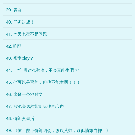
39. 表白
40. 任务达成！
41. 七天七夜不是问题！
42. 吃醋
43. 密室play？
44. “宁卿这么激动，不会真能生吧？”
45. 他可以是弯的，但他不能生啊！！！
46. 这是一条沙雕文
47. 殷池誉居然能听见他的心声！
48. 侍郎变皇后
49. 《惊！陛下侍郎幽会，纵欢荒郊，疑似情难自抑！》