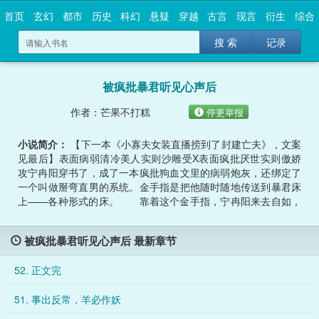
首页
玄幻
都市
历史
科幻
悬疑
穿越
古言
现言
衍生
综合
搜 索
记录
被疯批暴君听见心声后
作者：芒果不打糕
停更举报
小说简介：
【下一本《小寡夫女装直播捞到了封建亡夫》，文案
见最后】表面病弱清冷美人实则沙雕受X表面疯批厌世实则傲娇
攻宁冉阳穿书了，成了一本疯批狗血文里的病弱炮灰，还绑定了
一个叫做掰弯直男的系统。金手指是把他随时随地传送到暴君床
上——各种形式的床。 靠着这个金手指，宁冉阳来去自如，
暴君的寝殿他一天睡三次，汤泉马背更是小儿科，就连暴君的腿
他都坐了不下十次。自此，宁冉阳过上了一边骂暴君，一边阳奉
被疯批暴君听见心声后 最新章节
阴违夸暴君贤明的好日子但他不知道的是，暴君能听见他的心声
——把守森严的皇宫，殷池誉正要休息，轰隆一声，屋顶塌了。
52. 正文完
一大团东西从天而降砸向他的床，口里喊着:“陛下，臣来护驾了
！”心声却截然相反——【狗日的小皇帝！纳命来！】殷池誉:......
51. 事出反常，羊必作妖
回宫的路上，殷池誉刚阖眼，咔嚓一声，车顶掉了，宁冉阳掉在
他腿上，嘴里念念有词:“陛下，臣可没占你便宜，臣这是帮你检