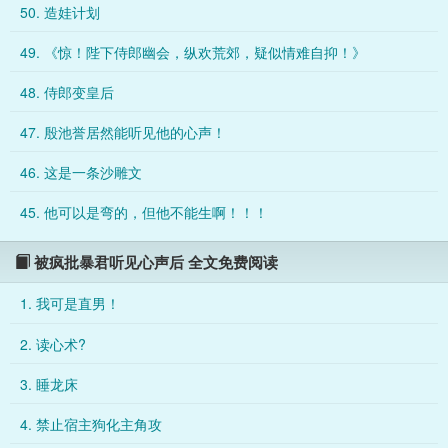
50. 造娃计划
查身体。”殷池誉一边痛恨自己接住宁冉阳的熟练，一边听着宁冉
阳的心声。【呦呵，小皇帝身材挺好呢，斯哈斯哈。】晚上，殷
49. 《惊！陛下侍郎幽会，纵欢荒郊，疑似情难自抑！》
池誉未着一缕泡在汤泉里，正打算溺死自己，宁冉阳凭空出现，
白净的小脸仰着，冲他讨好的笑，手却紧紧扒在他的腹肌上。“陛
48. 侍郎变皇后
下，臣来护驾了。”心里却道:【直男摸点
47. 殷池誉居然能听见他的心声！
46. 这是一条沙雕文
45. 他可以是弯的，但他不能生啊！！！
被疯批暴君听见心声后 全文免费阅读
1. 我可是直男！
2. 读心术?
3. 睡龙床
4. 禁止宿主狗化主角攻