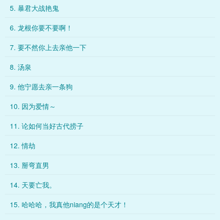
5. 暴君大战艳鬼
6. 龙根你要不要啊！
7. 要不然你上去亲他一下
8. 汤泉
9. 他宁愿去亲一条狗
10. 因为爱情～
11. 论如何当好古代捞子
12. 情劫
13. 掰弯直男
14. 天要亡我。
15. 哈哈哈，我真他niang的是个天才！