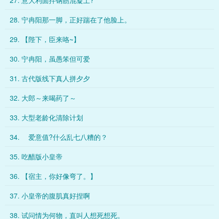
27. 意大利面拌钢筋混凝土?
28. 宁冉阳那一脚，正好踹在了他脸上。
29. 【陛下，臣来咯~】
30. 宁冉阳，虽愚笨但可爱
31. 古代版线下真人拼夕夕
32. 大郎～来喝药了～
33. 大型老龄化清除计划
34. 爱意值?什么乱七八糟的？
35. 吃醋版小皇帝
36. 【宿主，你好像弯了。】
37. 小皇帝的腹肌真好捏啊
38. 试问情为何物，直叫人想死想死。