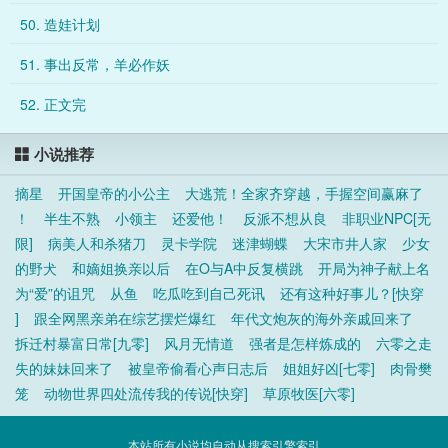
50. 造娃计划
51. 事出反常，羊必作妖
52. 正文完
小说推荐
摘星
开国皇帝的小公主
大逃荒！全家齐穿越，手握空间赢麻了
！
半生不熟
小领主
还爱他！
反派不想从良
非职业NPC[无
限]
病美人和杀猪刀
灵卡学院
迷津蝴蝶
大宋市井人家
少女
的野犬
和嫡姐换亲以后
在O与A中反复横跳
开局为神子献上名
为“爱”的诅咒
从鱼
吃瓜吃到自己死讯
还有这种好事儿？[快穿
]
跟全网黑亲弟在综艺摆烂爆红
年代文炮灰的海外亲戚回来了
拆迁村暴富日常[九零]
风月无情道
强者是怎样炼成的
六零之走
失的妹妹回来了
被皇帝偷看心声日志后
姐姐好凶[七零]
肉骨樊
笼
动物世界四处流传我的传说[快穿]
草原牧医[六零]
本站所有小说均自动从搜索引擎索引