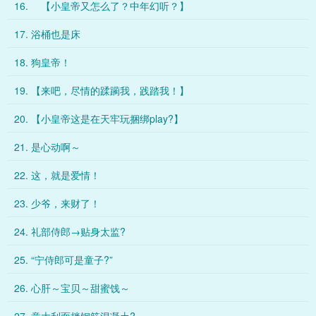
16. 【小皇帝又怎么了？中年幻听？】
17. 浴桶也是床
18. 狗皇帝！
19. 【来吧，尽情的蹂躏我，践踏我！】
20. 【小皇帝这是在天牢玩捆绑play?】
21. 是心动啊～
22. 这，就是爱情！
23. 少爷，来财了！
24. 礼部侍郎→贴身太监?
25. “宁侍郎可是童子?”
26. 心肝～宝贝～甜蜜饯～