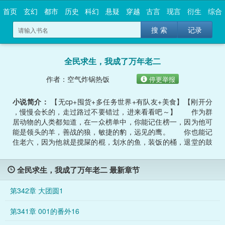
首页
玄幻
都市
历史
科幻
悬疑
穿越
古言
现言
衍生
综合
搜 索
记录
全民求生，我成了万年老二
作者：空气炸锅热饭
停更举报
小说简介：
【无cp+囤货+多任务世界+有队友+美食】【刚开分
，慢慢会长的，走过路过不要错过，进来看看吧～】 作为群
居动物的人类都知道，在一众榜单中，你能记住榜一，因为他可
能是领头的羊，善战的狼，敏捷的豹，远见的鹰。 你也能记
住老六，因为他就是搅屎的棍，划水的鱼，装饭的桶，退堂的鼓
。 但你唯独记不住老二，这个实力不祥，名字不详，登上榜
单好像只是为了凑数的存在。 上一世李橙子先是成为老六在
全民求生，我成了万年老二 最新章节
求生...
第342章 大团圆1
第341章 001的番外16