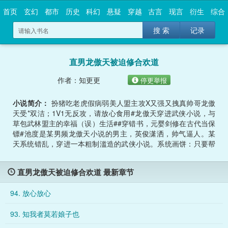
首页
玄幻
都市
历史
科幻
悬疑
穿越
古言
现言
衍生
综合
搜 索
记录
直男龙傲天被迫修合欢道
作者：知更更
停更举报
小说简介：
扮猪吃老虎假病弱美人盟主攻X又强又拽真帅哥龙傲
天受*双洁；1V1无反攻，请放心食用#龙傲天穿进武侠小说，与
草包武林盟主的幸福（误）生活##穿错书，元婴剑修在古代当保
镖#池度是某男频龙傲天小说的男主，英俊潇洒，帅气逼人。某
天系统错乱，穿进一本粗制滥造的武侠小说。系统画饼：只要帮
助武林盟主活到大结局，你就能回到原来的世界。……问题是。
这位名叫方却棠的武林盟主，虽然外表清贵俊秀、风姿卓越，却
直男龙傲天被迫修合欢道 最新章节
是个打木桩都会受伤的草包废柴！池度：不是，你们这小说设定
里，武林盟主是靠脸选的吗？！方却棠：QAQ于是，天赋无敌、
94. 放心放心
奇遇不断、战力天花板的池度，成了这个草包盟主的贴身保镖。
工作内容：确保武林盟主不死、不被刺杀、不中毒药、不被路人
93. 知我者莫若娘子也
甲欺负、不……不要摸我的腰！不要咬我的耳朵！不要压在我身
上啊喂！！-一次副本出师不利，池度身受重伤，与方却棠两人一