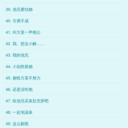
39. 池兄要结婚
40. 引诱不成
41. 叫方某一声相公
42. 我、想去小解……
43. 我的池兄
44. 小别胜新婚
45. 都怪方某不努力
46. 还是没吃饱
47. 给池兄买条肚兜穿吧
48. 一起泡温泉
49. 这么黏呢