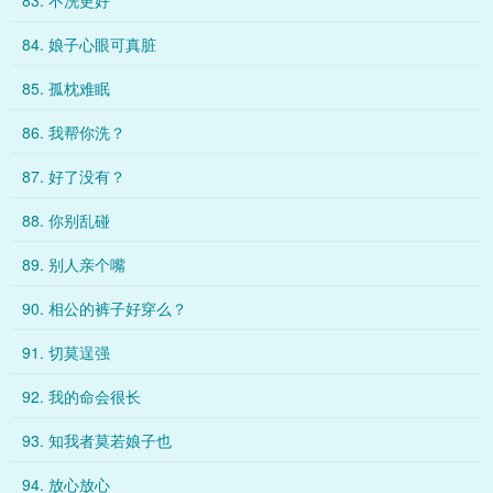
83. 不洗更好
84. 娘子心眼可真脏
85. 孤枕难眠
86. 我帮你洗？
87. 好了没有？
88. 你别乱碰
89. 别人亲个嘴
90. 相公的裤子好穿么？
91. 切莫逞强
92. 我的命会很长
93. 知我者莫若娘子也
94. 放心放心