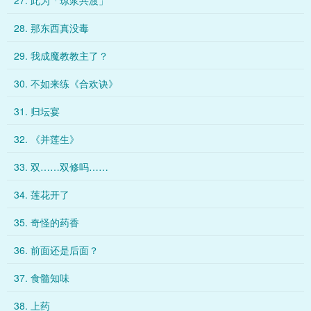
27. 此为「琼浆共渡」
28. 那东西真没毒
29. 我成魔教教主了？
30. 不如来练《合欢诀》
31. 归坛宴
32. 《并莲生》
33. 双……双修吗……
34. 莲花开了
35. 奇怪的药香
36. 前面还是后面？
37. 食髓知味
38. 上药