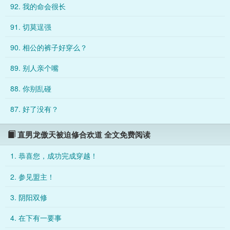
92. 我的命会很长
齐跌下悬崖，危在旦夕。荒山古庙中，方却棠掏出那本早已失传
的《合欢诀》。“在下听闻，江湖上最快恢复内力的法子就是阴阳
91. 切莫逞强
双修，”他眼波流转，一手已经抓到了池度的腰带上，“池兄对我
这么好，不会不同意吧？”池度警铃大作，按住摇摇欲坠的裤头：
90. 相公的裤子好穿么？
“等、等等，方却棠！这庙里这么多菩萨看
89. 别人亲个嘴
88. 你别乱碰
87. 好了没有？
直男龙傲天被迫修合欢道 全文免费阅读
1. 恭喜您，成功完成穿越！
2. 参见盟主！
3. 阴阳双修
4. 在下有一要事