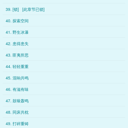
39. [锁] [此章节已锁]
40. 探索空间
41. 野生冰瀑
42. 患得患失
43. 匪夷所思
44. 轻轻重重
45. 混响共鸣
46. 有滋有味
47. 鼓噪轰鸣
48. 同床共枕
49. 打碎重铸