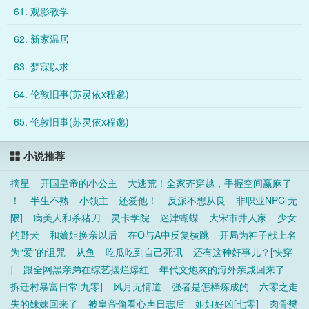
61. 观影教学
62. 新家温居
63. 梦寐以求
64. 伦敦旧事(苏灵依x程邈)
65. 伦敦旧事(苏灵依x程邈)
小说推荐
摘星
开国皇帝的小公主
大逃荒！全家齐穿越，手握空间赢麻了
！
半生不熟
小领主
还爱他！
反派不想从良
非职业NPC[无
限]
病美人和杀猪刀
灵卡学院
迷津蝴蝶
大宋市井人家
少女
的野犬
和嫡姐换亲以后
在O与A中反复横跳
开局为神子献上名
为“爱”的诅咒
从鱼
吃瓜吃到自己死讯
还有这种好事儿？[快穿
]
跟全网黑亲弟在综艺摆烂爆红
年代文炮灰的海外亲戚回来了
拆迁村暴富日常[九零]
风月无情道
强者是怎样炼成的
六零之走
失的妹妹回来了
被皇帝偷看心声日志后
姐姐好凶[七零]
肉骨樊