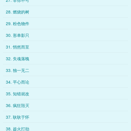
27. 非你不可
28. 燃烧的树
29. 粉色物件
30. 形单影只
31. 悄然而至
32. 失魂落魄
33. 独一无二
34. 平心而论
35. 知错就改
36. 疯狂毁灭
37. 耿耿于怀
38. 趁火打劫