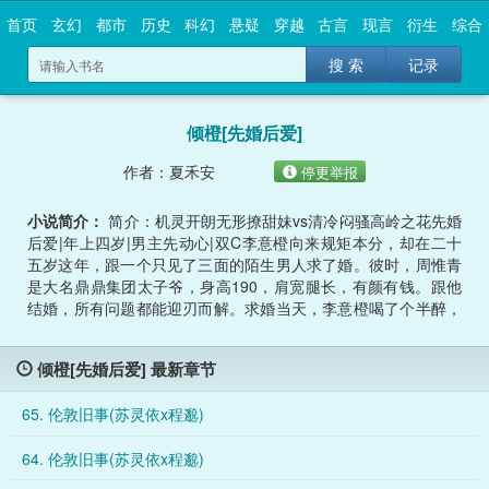
首页
玄幻
都市
历史
科幻
悬疑
穿越
古言
现言
衍生
综合
搜 索
记录
倾橙[先婚后爱]
作者：夏禾安
停更举报
小说简介：
简介：机灵开朗无形撩甜妹vs清冷闷骚高岭之花先婚
后爱|年上四岁|男主先动心|双C李意橙向来规矩本分，却在二十
五岁这年，跟一个只见了三面的陌生男人求了婚。彼时，周惟青
是大名鼎鼎集团太子爷，身高190，肩宽腿长，有颜有钱。跟他
结婚，所有问题都能迎刃而解。求婚当天，李意橙喝了个半醉，
趁着头晕脑热，一头扎进男人宽阔的胸膛里。意识恍惚前，她记
得她被男人从车里丢了出去。第二天手机上却多了条信息周惟青
倾橙[先婚后爱] 最新章节
：【什么时候领证？】李意橙：？？？？-传闻中周氏集团太子爷
周惟青不近女色，高冷寡言，做事却是出了名的雷厉风行，狠戾
65. 伦敦旧事(苏灵依x程邈)
决绝。婚讯一出来，……
64. 伦敦旧事(苏灵依x程邈)