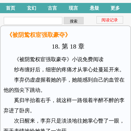
首页
玄幻
古言
现言
悬疑
更多
阅读记录
《被阴鸷权宦强取豪夺》
18. 第 18 章
《被阴鸷权宦强取豪夺》小说免费阅读
纱布缠好后，细密的疼痛才从掌心处蔓延开来。
李弃仍虚虚握着她的手，她能感到自己的血管在
他的指尖下跳动。
奚归半抬着右手，就这样一路领着半醉不醉的李
弃进了卧房。
次日醒来，李弃只是淡淡地往她掌心瞥了一眼，