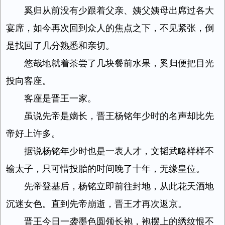
奚归从前没有少跟着父亲、姨父姨母出席过各大
宴席，如今再次回到众人的焦点之下，不见紧张，倒
是找回了几分熟悉和亲切。
悠哉地就着茶尝了几块餐前水果，奚归便把目光
投向客座。
客座是晋王一家。
虽说先帝是嫡长，晋王杨铭年少时的名声却比先
帝好上许多。
据说杨铭年少时也是一表人才，文韬武略样样不
输太子，只可惜投胎的时间晚了十年，无缘皇位。
先帝登基后，杨铭立即前往封地，从此花天酒地
沉迷女色。直到先帝崩逝，晋王才再次返京。
晋王今日一袭墨色圆领长袍，袍摆上的绣纹恨不