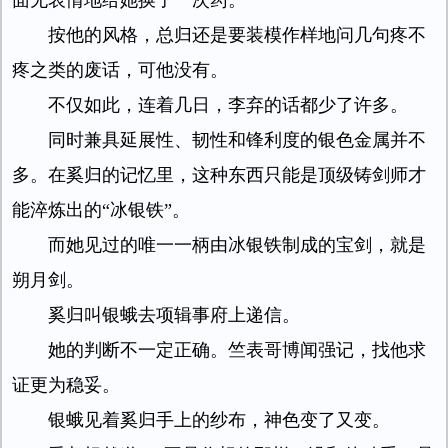
面无表情地给她换了一次药。
按他的风格，总归还是要装模作样地问几句疼不
疼之类的废话，可他没有。
不仅如此，连着几日，李弃的话都少了许多。
同时兼具延展性、韧性和锋利度的银色金属并不
多。在奚归的记忆里，这种东西只能是顶级铸剑师才
能淬炼出的“冰银铁”。
而她见过的唯一一柄由冰银铁制成的宝剑，就是
朔月剑。
奚归叫银蛾去项辑事府上递信。
她的判断不一定正确。竺表哥博闻强记，找他求
证更为稳妥。
银蛾见着奚归手上的纱布，神色变了又变。