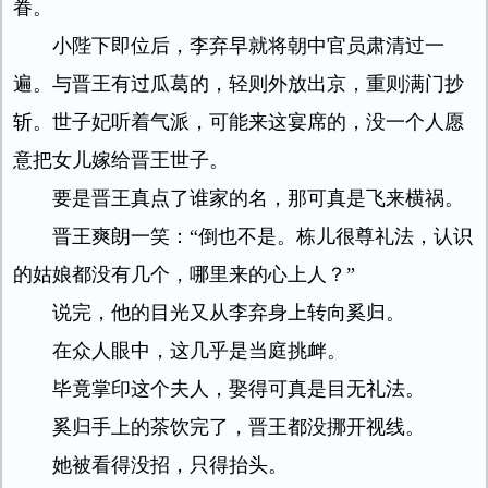
眷。
小陛下即位后，李弃早就将朝中官员肃清过一
遍。与晋王有过瓜葛的，轻则外放出京，重则满门抄
斩。世子妃听着气派，可能来这宴席的，没一个人愿
意把女儿嫁给晋王世子。
要是晋王真点了谁家的名，那可真是飞来横祸。
晋王爽朗一笑：“倒也不是。栋儿很尊礼法，认识
的姑娘都没有几个，哪里来的心上人？”
说完，他的目光又从李弃身上转向奚归。
在众人眼中，这几乎是当庭挑衅。
毕竟掌印这个夫人，娶得可真是目无礼法。
奚归手上的茶饮完了，晋王都没挪开视线。
她被看得没招，只得抬头。