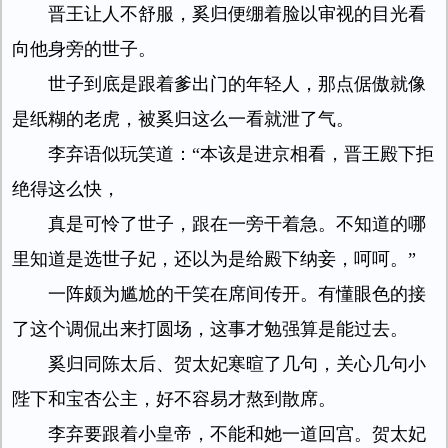
晋王让人不舒服，奚归便绷着脸以审视的目光看
向他身旁的世子。
世子到底是跟着爹出门的年轻人，那点倨傲就像
是纸糊的老虎，被奚归这么一看就泄了气。
李弃语似玩笑道：“本该是进京相看，晋王殿下拒
绝得这么快，
真是可怜了世子，跟在一旁干着急。不知道的哪
里知道是选世子妃，还以为是给殿下纳妾，呵呵。”
一阵颇为尴尬的干笑在席间传开。有懂眼色的接
了这个调侃出来打圆场，这事才勉强算是能过去。
奚归同陈太后、贺太妃寒暄了几句，关心几句小
陛下和宝杏公主，好不容易才熬到散席。
李弃要跟着小皇帝，不能和她一道回宫。贺太妃