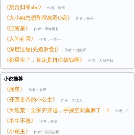
《契合归零abo》
作者：崎怪
《大小姐总想和宿敌双O恋》
作者：晚苍
《巳南星》
作者：半缘道长
《人间有雪》
作者：一笔一
《深度过敏[先婚后爱]》
作者：抱抱呀
《都重生了，肯定是拼命搞钱啊》
作者：人间初秋
小说推荐
《摘星》
作者：辰燃
《开国皇帝的小公主》
作者：笑佳人
《大逃荒！全家齐穿越，手握空间赢麻了！》
作者：在
《半生不熟》
作者：慕吱
逃小公主
《小领主》
作者：春溪笛晓