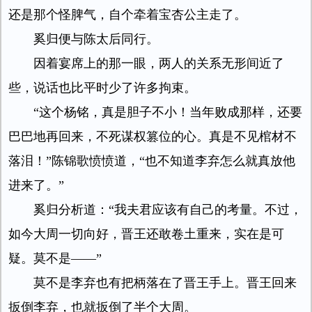
还是那个怪脾气，自个牵着宝杏公主走了。
奚归便与陈太后同行。
因着宴席上的那一眼，两人的关系无形间近了
些，说话也比平时少了许多拘束。
“这个杨铭，真是胆子不小！当年败成那样，还要
巴巴地再回来，不死谋权篡位的心。真是不见棺材不
落泪！”陈锦歌愤愤道，“也不知道李弃怎么就真放他
进来了。”
奚归分析道：“我夫君应该有自己的考量。不过，
如今大周一切向好，晋王还敢卷土重来，实在是可
疑。莫不是——”
莫不是李弃也有把柄落在了晋王手上。晋王回来
扳倒李弃，也就扳倒了半个大周。