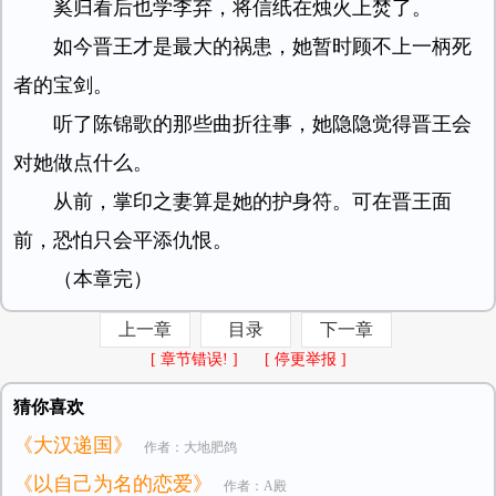
奚归看后也学李弃，将信纸在烛火上焚了。
如今晋王才是最大的祸患，她暂时顾不上一柄死
者的宝剑。
听了陈锦歌的那些曲折往事，她隐隐觉得晋王会
对她做点什么。
从前，掌印之妻算是她的护身符。可在晋王面
前，恐怕只会平添仇恨。
（本章完）
上一章
目录
下一章
[ 章节错误! ]
[ 停更举报 ]
猜你喜欢
《大汉递国》
作者：大地肥鸽
《以自己为名的恋爱》
作者：A殿