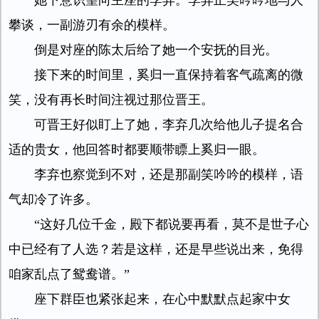
她下意识望向主座的李弃。李弃正笑吟吟地与人
攀谈，一副游刃有余的模样。
倒是对座的陈太后给了她一个安抚的目光。
接下来的时间里，奚归一直保持着客气疏离的微
笑，没有再长时间注视过那位晋王。
可晋王好似盯上了她，李弃几次给他儿子提名合
适的贵女，他回答时都要顺带瞟上奚归一眼。
李弃也察觉到不对，还是那副笑吟吟的模样，语
气却冷了许多。
“这好几位千金，殿下都说要再看，莫不是世子心
中已经有了人选？若是这样，还是早些说出来，免得
咱家乱点了鸳鸯谱。”
座下群臣也紧张起来，在心中默默点起家中女