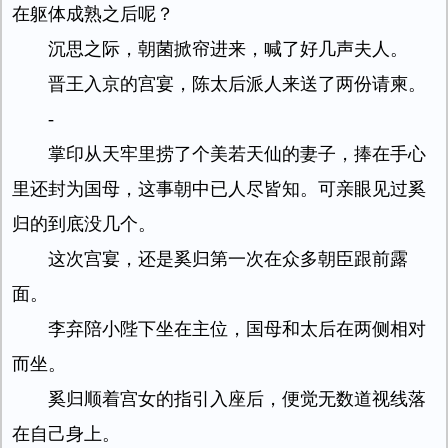
在躯体成熟之后呢？
沉思之际，朝菌掀帘进来，喊了好几声夫人。
晋王入京的宫宴，陈太后派人来送了两份请柬。
-
掌印从天牢里捞了个美若天仙的妻子，捧在手心
里还封为国母，这事朝中已人尽皆知。可亲眼见过奚
归的到底没几个。
这次宫宴，还是奚归第一次在众多朝臣跟前露
面。
李弃陪小陛下坐在主位，国母和太后在两侧相对
而坐。
奚归顺着宫女的指引入座后，便觉无数道视线落
在自己身上。