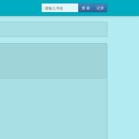
搜 索
记录