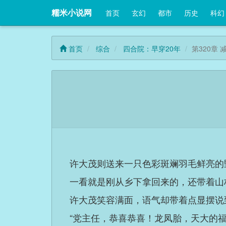
糯米小说网
首页
玄幻
都市
历史
科幻
首页
综合
四合院：早穿20年
第320章 
许大茂则送来一只色彩斑斓羽毛鲜亮的
一看就是刚从乡下拿回来的，还带着山
许大茂笑容满面，语气却带着点显摆说
“党主任，恭喜恭喜！龙凤胎，天大的