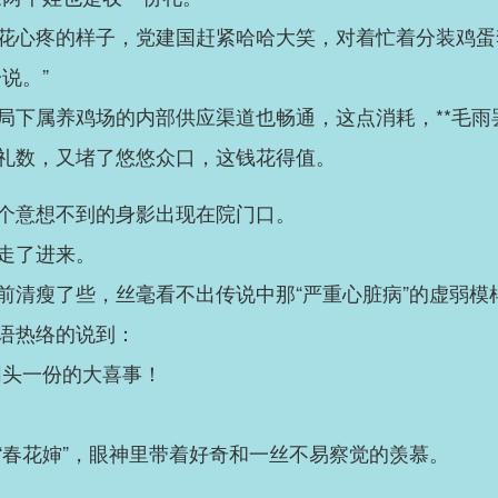
花心疼的样子，党建国赶紧哈哈大笑，对着忙着分装鸡蛋
说。”
局下属养鸡场的内部供应渠道也畅通，这点消耗，**毛雨
礼数，又堵了悠悠众口，这钱花得值。
个意想不到的身影出现在院门口。
走了进来。
前清瘦了些，丝毫看不出传说中那“严重心脏病”的虚弱模
语热络的说到：
同头一份的大喜事！
“春花婶”，眼神里带着好奇和一丝不易察觉的羡慕。