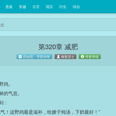
悬疑
穿越
古言
现言
衍生
综合
减肥
第320章 减肥
四合院：早穿20年
柳絮居士
停更举报
野鸡。
林的气息。
到：
福气！这野鸡最是滋补，给嫂子炖汤，下奶最好！”