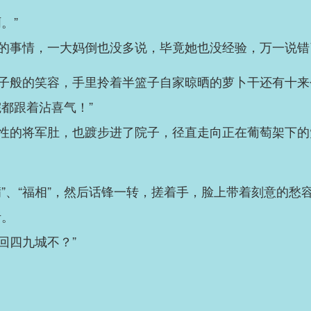
。”
的事情，一大妈倒也没多说，毕竟她也没经验，万一说错
子般的笑容，手里拎着半篮子自家晾晒的萝卜干还有十来
都跟着沾喜气！”
性的将军肚，也踱步进了院子，径直走向正在葡萄架下的
”、“福相”，然后话锋一转，搓着手，脸上带着刻意的愁
听。
回四九城不？”
！