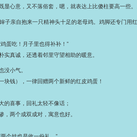
既显心意，又不落俗套，嗯，就表达上比傻柱要高一些。
婶子亲自抱来一只精神头十足的老母鸡。鸡脚还专门用
攒鸡蛋吃！月子里也得补补！”
朴实真诚，还透着邻里守望相助的暖意。
也没小气。
一块钱），一律回赠两个新鲜的红皮鸡蛋！
大的喜事，回礼太轻不像话；
碜，两个成双成对，寓意也好。
两个娃也是收一份礼。”