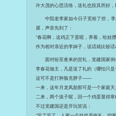
许大茂的心思活络，送礼也投其所好，
中院老李家如今日子宽裕了些，李
屋，声音先到了：
“春花啊，这鸡正下蛋呢，养着，给娃
作为相对亲近的李婶子，说话就比较话
面对纷至沓来的贺礼，党建国家倒
李春花做主，凡是送了礼的（哪怕只是
这可不是打肿脸充胖子——
一来，这年月龙凤胎那可是一个家庭天
二来，两个孩子呢，回一个鸡蛋显得寒
不过党建国还是开玩笑说：
“亏了亏了，人家一个娃也是收礼，咱家