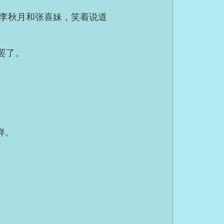
李秋月和张喜妹，笑着说道
罢了。
样。