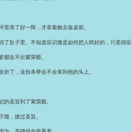
怀里亲了好一阵，才牵着她去饭桌前。
回了肚子里。不知道应识微是如何把人哄好的，只觉得应
蚁都走不出紫荣殿。
全折了，这份杀孽会不会算到他的头上。
妃的圣旨到了紫荣殿。
下跪，接过圣旨。
因为，齐骁就在旁看着。