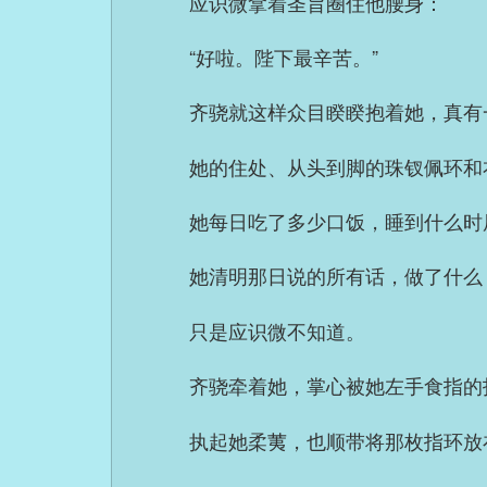
应识微拿着圣旨圈住他腰身：
“好啦。陛下最辛苦。”
齐骁就这样众目睽睽抱着她，真有
她的住处、从头到脚的珠钗佩环和
她每日吃了多少口饭，睡到什么时
她清明那日说的所有话，做了什么
只是应识微不知道。
齐骁牵着她，掌心被她左手食指的
执起她柔荑，也顺带将那枚指环放