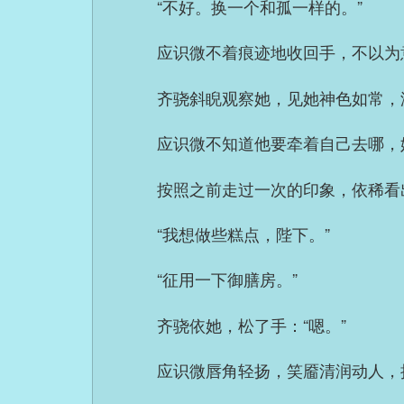
“不好。换一个和孤一样的。”
应识微不着痕迹地收回手，不以为
齐骁斜睨观察她，见她神色如常，
应识微不知道他要牵着自己去哪，
按照之前走过一次的印象，依稀看
“我想做些糕点，陛下。”
“征用一下御膳房。”
齐骁依她，松了手：“嗯。”
应识微唇角轻扬，笑靥清润动人，