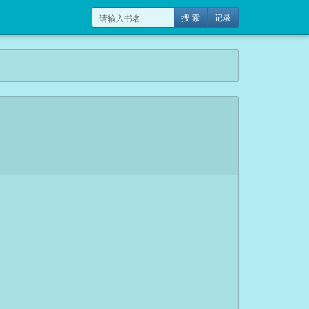
搜 索
记录