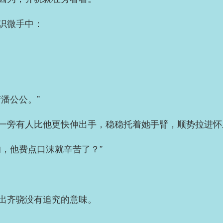
识微手中：
潘公公。”
一旁有人比他更快伸出手，稳稳托着她手臂，顺势拉进怀
的，他费点口沫就辛苦了？”
出齐骁没有追究的意味。