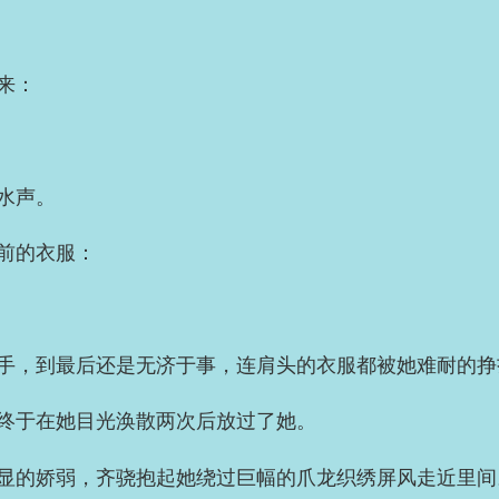
来：
水声。
前的衣服：
手，到最后还是无济于事，连肩头的衣服都被她难耐的挣
终于在她目光涣散两次后放过了她。
显的娇弱，齐骁抱起她绕过巨幅的爪龙织绣屏风走近里间