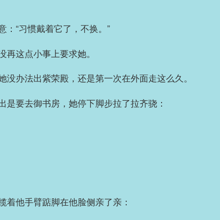
意：“习惯戴着它了，不换。”
没再这点小事上要求她。
她没办法出紫荣殿，还是第一次在外面走这么久。
出是要去御书房，她停下脚步拉了拉齐骁：
揽着他手臂踮脚在他脸侧亲了亲：