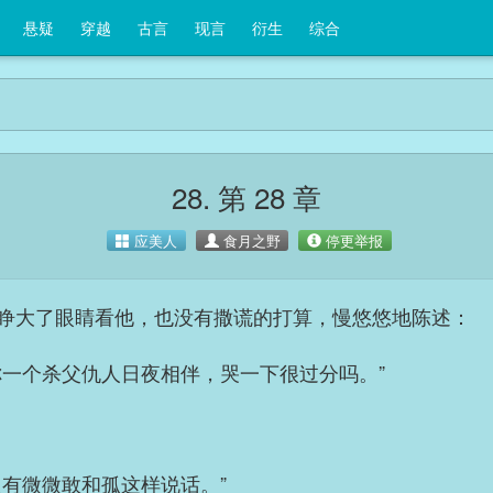
悬疑
穿越
古言
现言
衍生
综合
28. 第 28 章
应美人
食月之野
停更举报
睁大了眼睛看他，也没有撒谎的打算，慢悠悠地陈述：
你一个杀父仇人日夜相伴，哭一下很过分吗。”
只有微微敢和孤这样说话。”