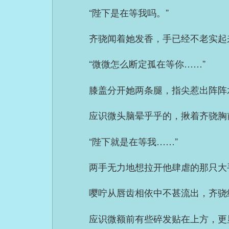
“陛下是在等我吗。”
齐骁闻着她发香，手已经不老实起
“微微怎么断定孤在等你……”
膝盖分开她两条腿，指尖惹出阵阵
应识微头脑晕乎乎的，揪着齐骁胸
“陛下就是在等我……”
两手无力地想拉开他肆虐的那只大
嘤咛从唇齿相依中不甚流出，齐骁
应识微额前有些碎发贴在上方，更