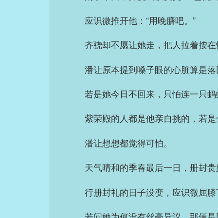
应识微推开他：“用晚膳吧。”
齐骁却不愿让她走，把人拉着按在
潘让原本提到嗓子眼的心脏算是落
若是她今日不回来，只怕连一只蚂
紫荣殿的人都是他亲自挑的，若是
潘让想想都觉得可怕。
天气晴和的季春最后一日，册封贵
行册封礼的日子没变，应识微屈膝
若问她为何没有丝毫异议，那便是