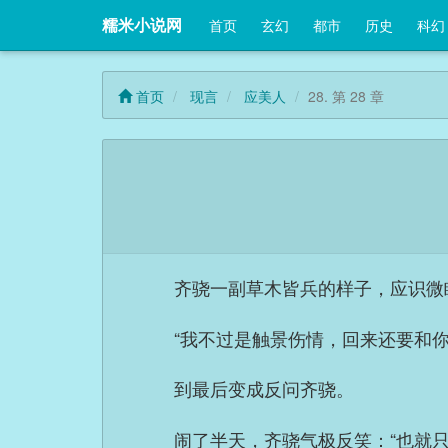
糯米小说网
首页
玄幻
都市
历史
科幻
首页
现言
应美人
28. 第 28 章
齐骁一副草木皆兵的样子，应识微
“我不过是触景伤情，回来还要和
到最后变成反问齐骁。
闹了半天，齐骁气极反笑：“也就