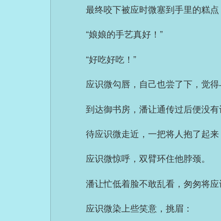
最终咬下被应时微塞到手里的糕点
“娘娘的手艺真好！”
“好吃好吃！”
应识微勾唇，自己也尝了下，觉得
到达御书房，潘让通传过后便没有
待应识微走近，一把将人抱了起来
应识微惊呼，双臂环住他脖颈。
潘让忙低着脸不敢乱看，匆匆将应
应识微染上些笑意，挑眉：