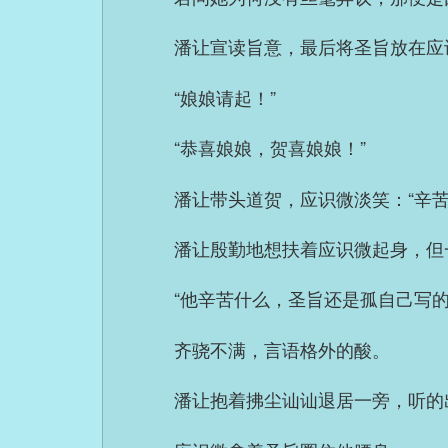
潘让宣读旨意，最后将圣旨放在应
“娘娘请起！”
“恭喜娘娘，贺喜娘娘！”
潘让带头道贺，应识微淡笑：“辛苦
潘让殷勤地想扶着应识微起身，但
“他辛苦什么，圣旨还是孤自己写
齐骁不满，言语格外的酸。
潘让抱着拂尘讪讪退居一旁，听的