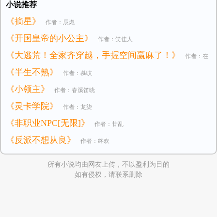
小说推荐
《摘星》
作者：辰燃
《开国皇帝的小公主》
作者：笑佳人
《大逃荒！全家齐穿越，手握空间赢麻了！》
作者：在
《半生不熟》
作者：慕吱
逃小公主
《小领主》
作者：春溪笛晓
《灵卡学院》
作者：龙柒
《非职业NPC[无限]》
作者：廿乱
《反派不想从良》
作者：终欢
所有小说均由网友上传，不以盈利为目的
如有侵权，请联系删除