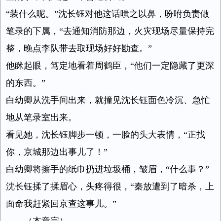
“装什么呢。”沈长钰对他这话嗤之以鼻，吩咐负责做
笔录的下属，“去通知消防那边，火灾现场尽量保持完
整，晚点李队带去取现场好好勘查。”
他眯起眼，笃定地看着周鹤臣，“他们一定隐藏了更深
的东西。”
白幼卿从洗手间出来，就撞见沈长钰面色冷沉、急忙
地从笔录室出来。
看见她，沈长钰脚步一顿，一脸的头大表情，“正找
你，京城那边出事儿了！”
白幼卿将擦手的纸巾扔进垃圾桶，皱眉，“什么事？”
沈长钰揉了揉眉心，头疼得很，“秦放遭到了暗杀，上
面命我赶紧回京查这事儿。”