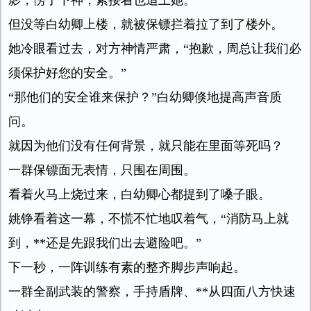
影，愣了下神，紧接着也追上她。
但没等白幼卿上楼，就被保镖拦着拉了到了楼外。
她冷眼看过去，对方神情严肃，“抱歉，周总让我们必
须保护好您的安全。”
“那他们的安全谁来保护？”白幼卿倏地提高声音质
问。
就因为他们没有任何背景，就只能在里面等死吗？
一群保镖面无表情，只围在周围。
看着火马上烧过来，白幼卿心都提到了嗓子眼。
姚铮看着这一幕，不慌不忙地叹着气，“消防马上就
到，**还是先跟我们出去避险吧。”
下一秒，一阵训练有素的整齐脚步声响起。
一群全副武装的警察，手持盾牌、**从四面八方快速