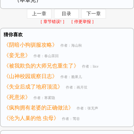
（本章完）
上一章
目录
下一章
[ 章节错误! ]
[ 停更举报 ]
猜你喜欢
《阴暗小狗驯服攻略》
作者：海山秋
《妾无意》
作者：春山茶回
《被我欺负的大师兄也重生了》
作者：liice
《山神校园观察日志》
作者：脆果儿
《失业后成了地府顶流》
作者：画月弦
《死意浓》
作者：寒雾隐
《疯狗拥有老婆的正确做法》
作者：张无声
《沦为人巢的他 虫母》
作者：莺谷