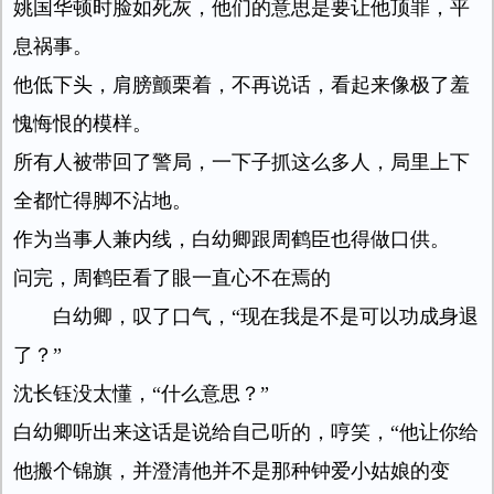
姚国华顿时脸如死灰，他们的意思是要让他顶罪，平
息祸事。
他低下头，肩膀颤栗着，不再说话，看起来像极了羞
愧悔恨的模样。
所有人被带回了警局，一下子抓这么多人，局里上下
全都忙得脚不沾地。
作为当事人兼内线，白幼卿跟周鹤臣也得做口供。
问完，周鹤臣看了眼一直心不在焉的
白幼卿，叹了口气，“现在我是不是可以功成身退
了？”
沈长钰没太懂，“什么意思？”
白幼卿听出来这话是说给自己听的，哼笑，“他让你给
他搬个锦旗，并澄清他并不是那种钟爱小姑娘的变