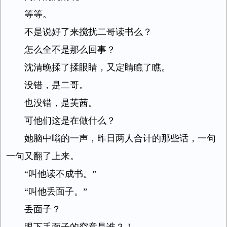
等等。
不是说好了来搅扰二哥读书么？
怎么全不是那么回事？
沈清晚揉了揉眼睛，又定睛瞧了瞧。
没错，是二哥。
也没错，是芙茜。
可他们这是在做什么？
她脑中嗡的一声，昨日两人合计的那些话，一句
一句又翻了上来。
“叫他读不成书。”
“叫他丢面子。”
丢面子？