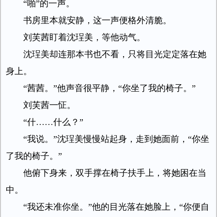
“啪”的一声。
书房里本就安静，这一声便格外清脆。
刘芙茜盯着沈珵美，等他动气。
沈珵美却连那本书也不看，只将目光定定落在她
身上。
“茜茜。”他声音很平静，“你坐了我的椅子。”
刘芙茜一怔。
“什……什么？”
“我说。”沈珵美慢慢站起身，走到她面前，“你坐
了我的椅子。”
他俯下身来，双手撑在椅子扶手上，将她困在当
中。
“我还未准你坐。”他的目光落在她脸上，“你便自