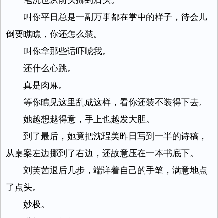
笔洗也从前头挪到后头。
叫你平日总是一副万事都在掌中的样子，待会儿
倒要瞧瞧，你还怎么装。
叫你拿那些话吓唬我。
还什么心跳。
真是肉麻。
等你瞧见这里乱成这样，看你还装不装得下去。
她越想越得意，手上也越发大胆。
到了最后，她竟把沈珵美昨日写到一半的诗稿，
从桌案左边挪到了右边，还故意压在一本书底下。
刘芙茜退后几步，端详着自己的手笔，满意地点
了点头。
妙极。