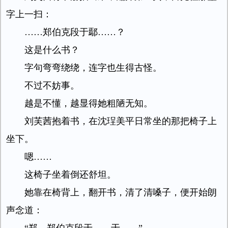
字上一扫：
……郑伯克段于鄢……？
这是什么书？
字句弯弯绕绕，连字也生得古怪。
不过不妨事。
越是不懂，越显得她粗陋无知。
刘芙茜抱着书，在沈珵美平日常坐的那把椅子上
坐下。
嗯……
这椅子坐着倒还舒坦。
她靠在椅背上，翻开书，清了清嗓子，便开始朗
声念道：