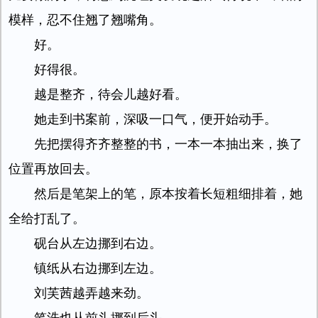
模样，忍不住翘了翘嘴角。
好。
好得很。
越是整齐，待会儿越好看。
她走到书案前，深吸一口气，便开始动手。
先把摆得齐齐整整的书，一本一本抽出来，换了
位置再放回去。
然后是笔架上的笔，原本按着长短粗细排着，她
全给打乱了。
砚台从左边挪到右边。
镇纸从右边挪到左边。
刘芙茜越弄越来劲。