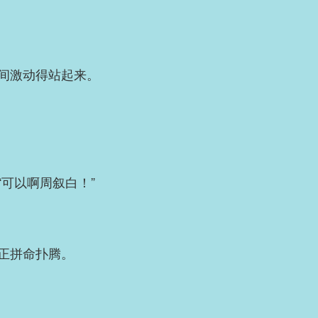
间激动得站起来。
可以啊周叙白！”
正拼命扑腾。