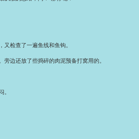
，又检查了一遍鱼线和鱼钩。
。旁边还放了些捣碎的肉泥预备打窝用的。
闷。