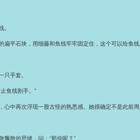
线。
的扁平石块，用细藤和鱼线牢牢固定住，这个可以给鱼线
一只手套。
止鱼线割手。”
，心中再次浮现一股古怪的熟悉感。她很确定不是此前周
敛飘散的思绪，问：“那你呢？”