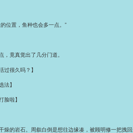
大的位置，鱼种也会多一点。”
点，竟真觉出了几分门道。
活过很久吗？】
选法】
打脸啦】
干燥的岩石。周叙白倒是想往边缘凑，被顾明修一把拽回