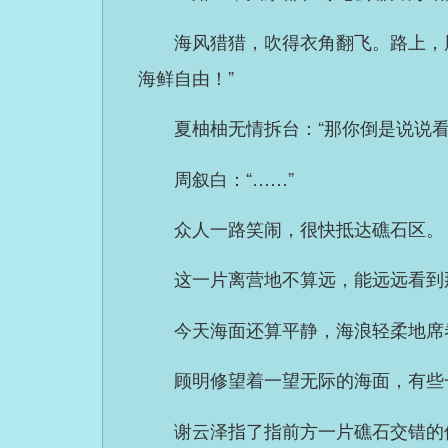
海风猎猎，吹得衣角翻飞。路上，
海鲜自由！”
夏柚柚无情拆台：“那你倒是说说看
周叙白：“……”
众人一路笑闹，很快抵达礁石区。
这一片离营地不算远，能远远看到
今天海面还算平静，海浪轻柔地席
顾明修望着一望无际的海面，有些
谢云泽指了指前方一片礁石交错的