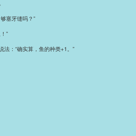
。
够塞牙缝吗？”
！”
法：“确实算，鱼的种类+1。”