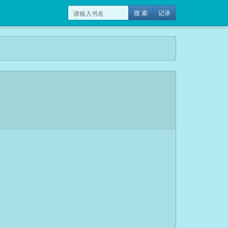
搜 索
记录