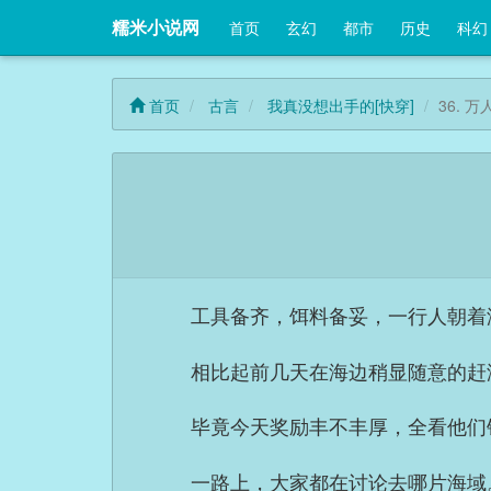
糯米小说网
首页
玄幻
都市
历史
科幻
首页
古言
我真没想出手的[快穿]
36. 
工具备齐，饵料备妥，一行人朝着
相比起前几天在海边稍显随意的赶
毕竟今天奖励丰不丰厚，全看他们
一路上，大家都在讨论去哪片海域