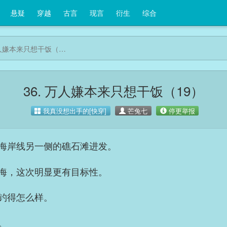
悬疑
穿越
古言
现言
衍生
综合
万人嫌本来只想干饭（19）
36. 万人嫌本来只想干饭（19）
我真没想出手的[快穿]
芒兔七
停更举报
海岸线另一侧的礁石滩进发。
海，这次明显更有目标性。
钓得怎么样。
。