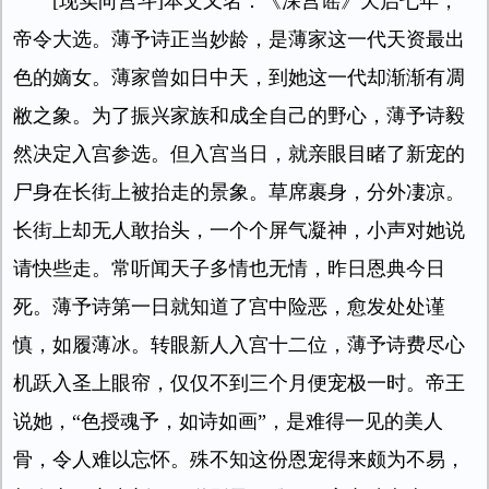
[现实向宫斗]本文又名：《深宫谣》天启七年，
帝令大选。薄予诗正当妙龄，是薄家这一代天资最出
色的嫡女。薄家曾如日中天，到她这一代却渐渐有凋
敝之象。为了振兴家族和成全自己的野心，薄予诗毅
然决定入宫参选。但入宫当日，就亲眼目睹了新宠的
尸身在长街上被抬走的景象。草席裹身，分外凄凉。
长街上却无人敢抬头，一个个屏气凝神，小声对她说
请快些走。常听闻天子多情也无情，昨日恩典今日
死。薄予诗第一日就知道了宫中险恶，愈发处处谨
慎，如履薄冰。转眼新人入宫十二位，薄予诗费尽心
机跃入圣上眼帘，仅仅不到三个月便宠极一时。帝王
说她，“色授魂予，如诗如画”，是难得一见的美人
骨，令人难以忘怀。殊不知这份恩宠得来颇为不易，