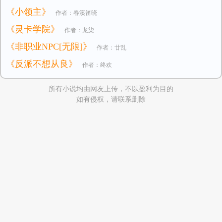
《小领主》
作者：春溪笛晓
《灵卡学院》
作者：龙柒
《非职业NPC[无限]》
作者：廿乱
《反派不想从良》
作者：终欢
所有小说均由网友上传，不以盈利为目的
如有侵权，请联系删除