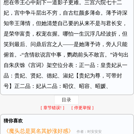
想在帝王心中刻下一道影子更难。三宫六院七十二
妃，宫中争斗层出不穷，自古红颜多薄命。薄予诗深
知帝王薄情，但她清楚自己要的从来不是与君长安，
是荣华富贵，权宠在握。哪怕一生沉浮几经波折，但
笑到最后、问鼎后宫之人——是她薄予诗，旁人只能
俯首。-“含情欲说宫中事，鹦鹉前头不敢言。”诗句出
自朱庆馀《宫词》架空位分表：正一品：皇贵妃从一
品：贵妃、贤妃、德妃、淑妃【贵妃为尊，可带封
号】正二品：妃从二品：昭仪、昭容、昭媛、
目录
[ 章节错误! ]
[ 停更举报 ]
猜你喜欢
《魔头总是莫名其妙涨好感》
作者：时安安安