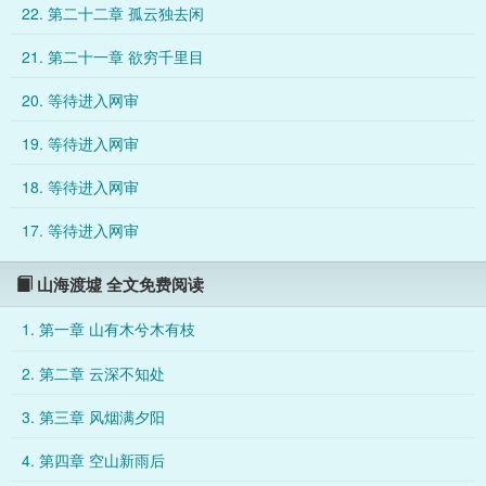
22. 第二十二章 孤云独去闲
无念的宿命戒律，半生孤冷，与世隔绝。乱世行医女温见予，心
怀悲悯，遍历山河疾苦，于疫病横行之际误入巫山结界，一眼相
21. 第二十一章 欲穷千里目
逢，宿命牵魂。一眼缘起，三世沉沦。从南楚乱世空山相守，到
民国山城烽烟别离，再到现代海城文物重逢，两魂跨越岁月轮回
20. 等待进入网审
，挣脱天道桎梏。墟主困于万古悲憾，以人间苦难为局；副CP各
有红尘痴念、半生浮沉，众生皆在执念与善意间挣扎。写尽乱世
19. 等待进入网审
倾轧、人性凉薄，亦绘人间温柔、双向救赎。有诗词入卷，文言
入章，有群像众生悲欢，有现实阴暗讽刺。终以爱意破宿命，以
18. 等待进入网审
善意补墟境，渡人渡己，山海可平，余生皆安。……
17. 等待进入网审
山海渡墟 全文免费阅读
1. 第一章 山有木兮木有枝
2. 第二章 云深不知处
3. 第三章 风烟满夕阳
4. 第四章 空山新雨后