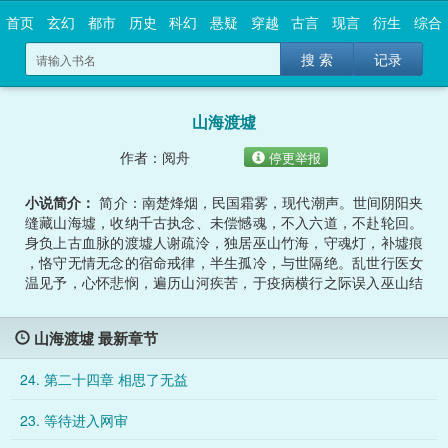
首页
玄幻
都市
历史
科幻
悬疑
穿越
古言
现言
衍生
综合
搜 索
记录
山海渡墟
作者：阅舟
停更举报
小说简介：
简介：南楚烽烟，民国霜雾，现代潮声。世间阴阳夹
缝藏山海墟，收纳千古执念、未偿憾魂，不入六道，不赴轮回。
身负上古血脉的渡墟人谢疏泠，独居巫山竹海，守魂灯，补墟痕
，恪守无情无念的宿命戒律，半生孤冷，与世隔绝。乱世行医女
温见予，心怀悲悯，遍历山河疾苦，于疫病横行之际误入巫山结
界，一眼相逢，宿命牵魂。一眼缘起，三世沉沦。从南楚乱世空
山相守，到民国山城烽烟别离，再到现代海城文物重逢，两魂跨
山海渡墟 最新章节
越岁月轮回，挣脱天道桎梏。墟主困于万古悲憾，以人间苦难为
局；副CP各有红尘痴念、半生浮沉，众生皆在执念与善意间挣扎
24. 第二十四章 相思了无益
。写尽乱世倾轧、人性凉薄，亦绘人间温柔、双向救赎。有诗词
入卷，南楚烽烟，民国霜雾，现代潮声。世间阴阳夹缝藏山海墟
23. 等待进入网审
，收纳千古执念、未偿憾魂，不入六道，不赴轮回。身负上古血
脉的渡墟人谢疏泠，独居巫山竹海，守魂灯，补墟痕，恪守无情