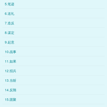
5.笔迹
6.送礼
7.造反
8.谋定
9.起意
10.战事
11.如果
12.招兵
13.当斩
14.反隋
15.团聚