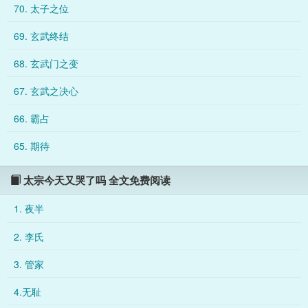
70. 太子之位
道这爱哭鬼一路火花带闪电砍到了玄武门，一边疯狂杀人一边泪
流满面。皇后之位从天而降，无暇松了口气，不确定的想，夫君
69. 玄武终结
当了皇帝应当稳重了吧？魏征：陛下堂堂天子，不宜有此等小儿
姿态，枉为人君。他爆哭：哭还不让哭啊？啊啊啊啊啊观音婢！“
68. 玄武门之变
……”怒了别骂了！！这哭包隔三
67. 玄武之决心
66. 霸占
65. 期待
太宗今天又哭了吗 全文免费阅读
1. 夜半
2. 李氏
3. 管家
4.无耻