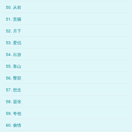
50. 从前
51. 赏赐
52. 月下
53. 爱侣
54. 出游
55. 靠山
56. 臀部
57. 想念
58. 嚣张
59. 夸他
60. 偷情