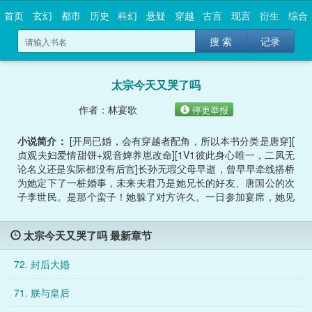
首页
玄幻
都市
历史
科幻
悬疑
穿越
古言
现言
衍生
综合
搜 索
记录
太宗今天又哭了吗
作者：林宴歌
停更举报
小说简介：
[开局已婚，会有穿越者配角，所以本书分类是唐穿][
贞观夫妇爱情甜饼+观音婢养崽改命][1V1彼此身心唯一，二凤无
论名义还是实际都没有后宫]长孙无瑕父母早逝，曾早早牵线搭桥
为她定下了一桩婚事，未来夫君乃是她兄长的好友、唐国公的次
子李世民。是那个蛮子！她躲了对方许久。一日参加宴席，她见
到了他，少年拔得头筹，于日光之下熠熠生辉，小小年纪竟能以
一敌十，一身蛮力慑人的紧。隔空不小心对视，对方一对张扬的
太宗今天又哭了吗 最新章节
眉眼如虎似狼。无瑕吓得要死，这不成，她心仪的是风度翩翩的
儒雅郎君！还不容易熬到宴席结束，她赶紧走，结果一出门就被
72. 封后大婚
堵在了马车前。这人沉默了好久，在无暇心惊肉跳之下，嘴角微
微抽搐憋出了一句话来:“你在躲我啊?”这什么表情。无瑕：“你不
71. 朕与皇后
会是要哭吧。”他手握长枪，凶悍着一张脸：“怎么会？”无瑕：“…
…”那这泪花子是谁的？父母之命媒妁之言，无奈只能成婚，谁知