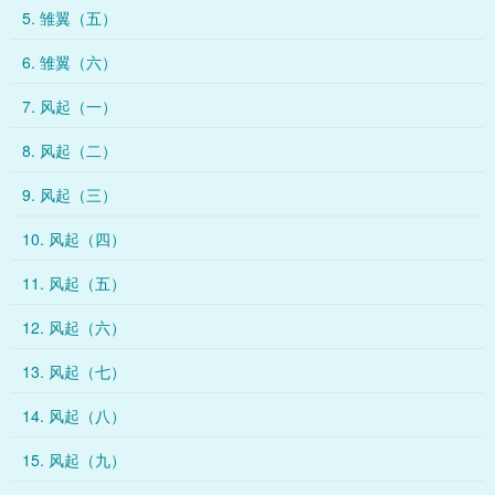
5. 雏翼（五）
6. 雏翼（六）
7. 风起（一）
8. 风起（二）
9. 风起（三）
10. 风起（四）
11. 风起（五）
12. 风起（六）
13. 风起（七）
14. 风起（八）
15. 风起（九）