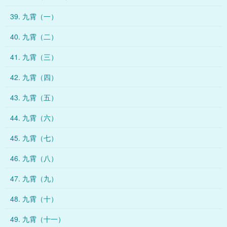
39. 九霄（一）
40. 九霄（二）
41. 九霄（三）
42. 九霄（四）
43. 九霄（五）
44. 九霄（六）
45. 九霄（七）
46. 九霄（八）
47. 九霄（九）
48. 九霄（十）
49. 九霄（十一）