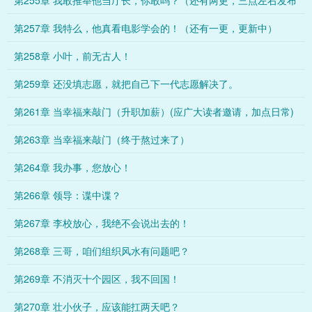
第255章 我敢推举他当厅长，你敢吗？（还有两更，三点左右发布
）
第257章 我特么，他真看电影学会的！（还有一更，更新中）
第258章 小叶，前无古人！
第259章 还没填志愿，就把自己下一代志愿解决了。
第261章 当幸福来敲门（升职加薪）(应广大读者邀请，加点日常)
第263章 当幸福来敲门（终于熬过来了）
第264章 我办事，您放心！
第266章 领导：谍中谍？
第267章 李校放心，我绝不会说出去的！
第268章 三哥，咱们组织风水有问题吧？
第269章 不消灭十个园区，我不回国！
第270章 壮小伙子，应该能扛两天吧？