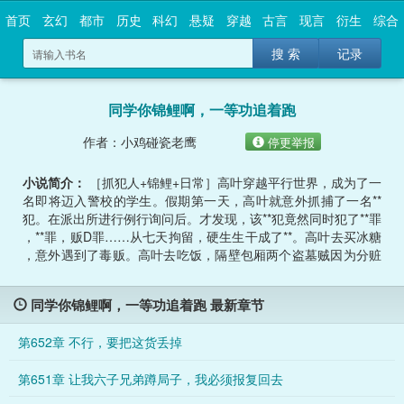
首页
玄幻
都市
历史
科幻
悬疑
穿越
古言
现言
衍生
综合
搜 索
记录
同学你锦鲤啊，一等功追着跑
作者：小鸡碰瓷老鹰
停更举报
小说简介：
［抓犯人+锦鲤+日常］高叶穿越平行世界，成为了一
名即将迈入警校的学生。假期第一天，高叶就意外抓捕了一名**
犯。在派出所进行例行询问后。才发现，该**犯竟然同时犯了**罪
，**罪，贩D罪……从七天拘留，硬生生干成了**。高叶去买冰糖
，意外遇到了毒贩。高叶去吃饭，隔壁包厢两个盗墓贼因为分赃
不均打起来了……...
同学你锦鲤啊，一等功追着跑 最新章节
第652章 不行，要把这货丢掉
第651章 让我六子兄弟蹲局子，我必须报复回去