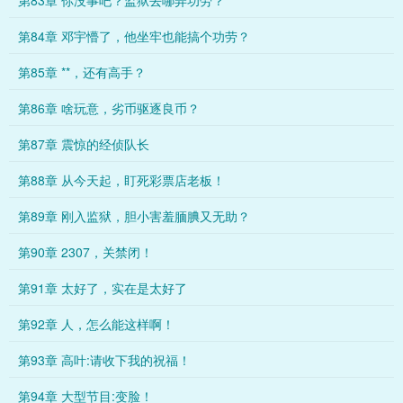
第83章 你没事吧？监狱去哪弄功劳？
第84章 邓宇懵了，他坐牢也能搞个功劳？
第85章 **，还有高手？
第86章 啥玩意，劣币驱逐良币？
第87章 震惊的经侦队长
第88章 从今天起，盯死彩票店老板！
第89章 刚入监狱，胆小害羞腼腆又无助？
第90章 2307，关禁闭！
第91章 太好了，实在是太好了
第92章 人，怎么能这样啊！
第93章 高叶:请收下我的祝福！
第94章 大型节目:变脸！