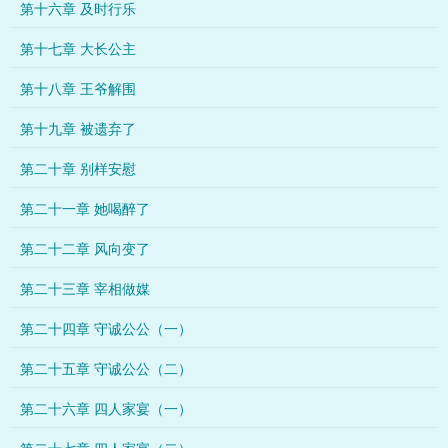
第十六章 及时行乐
第十七章 大长公主
第十八章 王爷解围
第十九章 被遗弃了
第二十章 别样安慰
第二十一章 她喝醉了
第二十二章 风向变了
第二十三章 宰相做媒
第二十四章 守诚公公（一）
第二十五章 守诚公公（二）
第二十六章 四人家宴（一）