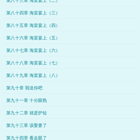
第八十三章 海棠宴上（二）
第八十四章 海棠宴上（三）
第八十五章 海棠宴上（四）
第八十六章 海棠宴上（五）
第八十七章 海棠宴上（六）
第八十八章 海棠宴上（七）
第八十九章 海棠宴上（八）
第九十章 我送你吧
第九十一章 十分眼熟
第九十二章 就是护短
第九十三章 该娶妻了
第九十四章 看走眼了