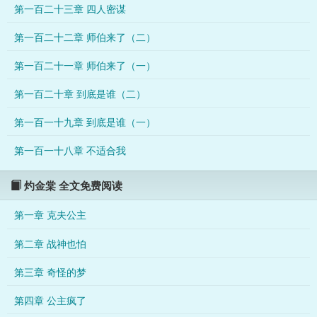
第一百二十三章 四人密谋
第一百二十二章 师伯来了（二）
第一百二十一章 师伯来了（一）
第一百二十章 到底是谁（二）
第一百一十九章 到底是谁（一）
第一百一十八章 不适合我
灼金棠 全文免费阅读
第一章 克夫公主
第二章 战神也怕
第三章 奇怪的梦
第四章 公主疯了