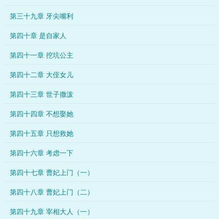
第三十九章 牙尖嘴利
第四十章 是自家人
第四十一章 挖坑公主
第四十二章 大侄女儿
第四十三章 世子撒泼
第四十四章 不想娶她
第四十五章 只想救她
第四十六章 考虑一下
第四十七章 曹妃上门（一）
第四十八章 曹妃上门（二）
第四十九章 宰相大人（一）