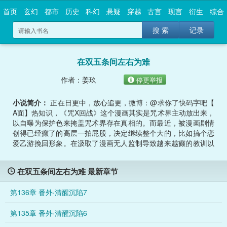
首页
玄幻
都市
历史
科幻
悬疑
穿越
古言
现言
衍生
综合
搜 索
记录
在双五条间左右为难
作者：姜玖
停更举报
小说简介：
正在日更中，放心追更，微博：@求你了快码字吧【
A面】热知识，《咒X回战》这个漫画其实是咒术界主动放出来，
以自曝为保护色来掩盖咒术界存在真相的。而最近，被漫画剧情
创得已经癫了的高层一拍屁股，决定继续整个大的，比如搞个恋
爱乙游挽回形象。在汲取了漫画无人监制导致越来越癫的教训以
后，刚毕业的芙洛拉就成为了被指派去负责监制这款恋爱乙游的
咒术师。从此，她开启了白天和老师同学们阳光向上，吐槽漫画
在双五条间左右为难 最新章节
，殴打咒灵，满头大汗。晚上回去在游戏里和老师同学们阴暗爬
行，到处修罗，努力端水，满♂头♂大♂汉的双重生活。她感觉再
第136章 番外·清醒沉陷7
这样下去自己要精神**了。偏偏某白毛教师还在乐此不疲地刺激
她，两天一小问“有攻略到老师这条线吗”，三天一大问“和老师的
第135章 番外·清醒沉陷6
恋爱进度怎么样呀”，简直让人当场扣出魔仙堡。芙洛拉：“试图
幼驯染最强结果翻车跑路，遭了报应进咒高，周围全是顶着攻略