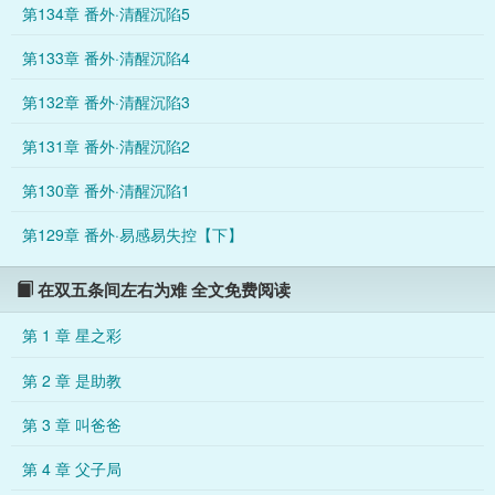
第134章 番外·清醒沉陷5
条的同学，现在马上要在老师和夏油老师面前掉马审判，触发隐
藏黑化线了。纯爱战神忧太眼里见不得这等秽乱学校的事，正从
第133章 番外·清醒沉陷4
国外拍马赶到想要取我狗命。我不敢继续玩，老师请不要再问了
。”白毛教师：“……诶？你居然在老师的单人线里还惦记老师的
第132章 番外·清醒沉陷3
挚友吗？好伤心哦。”芙洛拉：“那都怪这该死的游戏没有分线啊
！”白毛教师：“你会选老师的对吧？”芙洛拉：“……”压力山大。
第131章 番外·清醒沉陷2
后来在一次执行任务中，她一时失手，被特级咒物关进去具象化
了内心最大的压力来源。然后……一些玩过的游戏剧情竟然就成
第130章 番外·清醒沉陷1
真了。等她好不容易从这个“只有好好学习，将这5t悟透才能出去
”的特级咒物里成功逃生出来，回到现实世界，她发现这个诅咒好
第129章 番外·易感易失控【下】
像还是没有消失。因为她的老师很不对劲。【B面】特级咒物，
吞生半界，可将人心中最深刻的情绪具象化，并强制感染与其情
绪联系最深的人。在吞噬了芙洛拉以后，吞生半界的诅咒感染印
在双五条间左右为难 全文免费阅读
记也出现在了五条猫猫手上。从此以后，他的意识似乎也与咒物
空间里另一个自己联系在了一起，全程感同身受经历着芙洛拉所
第 1 章 星之彩
经历的一切。她会隔着那个虚假的幻象叫他“悟”，会无比自然地
牵他的手，会贴在他耳边说话再轻轻吻他。时间越长，他共享到
第 2 章 是助教
的记忆与触感越多，感染的印记就越深，伴随着一些古怪到接近
扭曲的念头也逐渐滋生出来。直到有一天——纯情DK18：她好
第 3 章 叫爸爸
可爱，好想亲一下
第 4 章 父子局