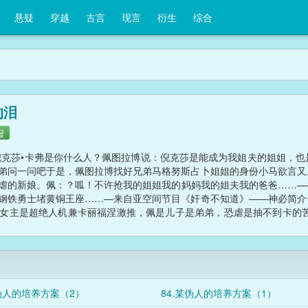
悬疑
穿越
古言
现言
衍生
综合
的泪
报
克莎•卡弗是你什么人？佩图拉博说：倪克莎是能成为我姐夫的姐姐，也
弟问一问吧于是，佩图拉博找好兄弟马格努斯占卜姐姐的身份小马欲言又
虐的新娘。佩：？呱！不许抢我的姐姐我的妈妈我的姐夫我的爸爸……—
钢铁勇士堵黄铜王座……—来自亚空间节目《奸奇不知道》——神必简介
女主是超绝人机兼卡丽福涅激推，佩是儿子是弟弟，恐虐是抽不到卡的苦
……被帝皇魅进榔头四万大坑怎么办，哇小说好多游戏好难棋子好贵还是
……就算当云锤被打死我也要摸到河豚……佩形象仅参考《奥林匹亚之锤
控是OOC的，剧情全是某亚空
某伪人的培养方案（2）
84.某伪人的培养方案（1）