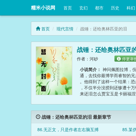
糯米小说网
首页
玄幻
都市
历史
科幻
首页
现代言情
战锤：还给奥林匹亚的泪
战锤：还给奥林匹亚
作者：河砂
停更举
小说简介：
神问佩图拉博，倪
通，去找你最博学而睿智的兄
。他得到了这样一个结果：恐
，不仅半分没捞到还惨遭十万
来还泪怎么贾宝玉是卡丽福涅
啊我不知道这不太空伦理剧吗
史诗河豚！痞老板我们喜欢你
判庭看了扎聋自己眼睛……品
战锤：还给奥林匹亚的泪 最新章节
86.无正文，只是作者左右脑互搏
85.