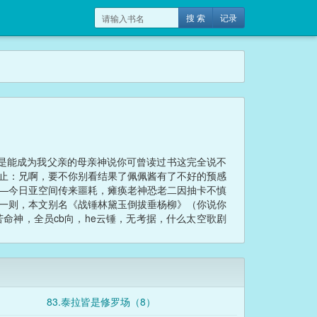
搜 索
记录
是能成为我父亲的母亲神说你可曾读过书这完全说不
止：兄啊，要不你别看结果了佩佩酱有了不好的预感
—今日亚空间传来噩耗，瘫痪老神恐老二因抽卡不慎
一则，本文别名《战锤林黛玉倒拔垂杨柳》（你说你
命神，全员cb向，he云锤，无考据，什么太空歌剧
退坑吧……我去铁之主！宇宙至萌河豚！极品河豚！
》和同人yy，充满刻板印象、萌向塑造（或许）、审
83.泰拉皆是修罗场（8）