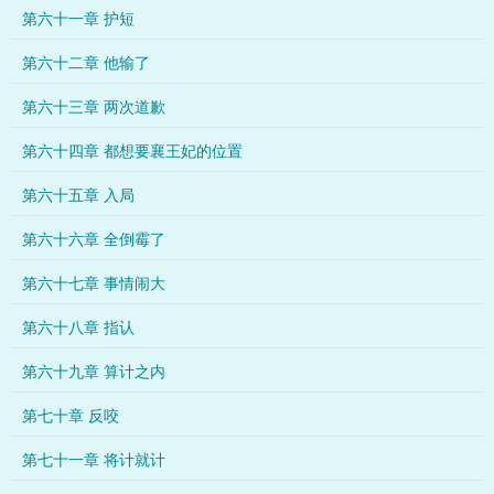
第六十一章 护短
第六十二章 他输了
第六十三章 两次道歉
第六十四章 都想要襄王妃的位置
第六十五章 入局
第六十六章 全倒霉了
第六十七章 事情闹大
第六十八章 指认
第六十九章 算计之内
第七十章 反咬
第七十一章 将计就计