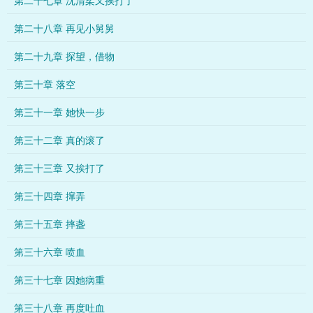
第二十七章 沈清柔又挨打了
第二十八章 再见小舅舅
第二十九章 探望，借物
第三十章 落空
第三十一章 她快一步
第三十二章 真的滚了
第三十三章 又挨打了
第三十四章 撺弄
第三十五章 摔盏
第三十六章 喷血
第三十七章 因她病重
第三十八章 再度吐血