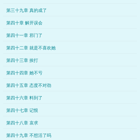
第三十九章 真的成了
第四十章 解开误会
第四十一章 邪门了
第四十二章 就是不喜欢她
第四十三章 挨打
第四十四章 她不亏
第四十五章 态度不对劲
第四十六章 料到了
第四十七章 记恨
第四十八章 哀求
第四十九章 不想活了吗