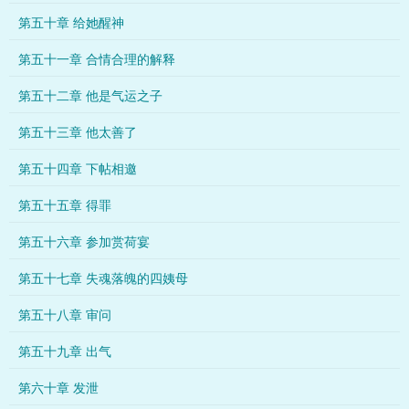
第五十章 给她醒神
第五十一章 合情合理的解释
第五十二章 他是气运之子
第五十三章 他太善了
第五十四章 下帖相邀
第五十五章 得罪
第五十六章 参加赏荷宴
第五十七章 失魂落魄的四姨母
第五十八章 审问
第五十九章 出气
第六十章 发泄