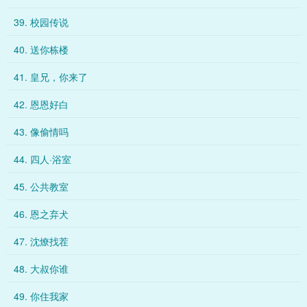
39. 校园传说
40. 送你栋楼
41. 皇兄，你来了
42. 恩恩好白
43. 像偷情吗
44. 四人·浴室
45. 公共教室
46. 恩之弃犬
47. 沈燎找茬
48. 大叔你谁
49. 你住我家