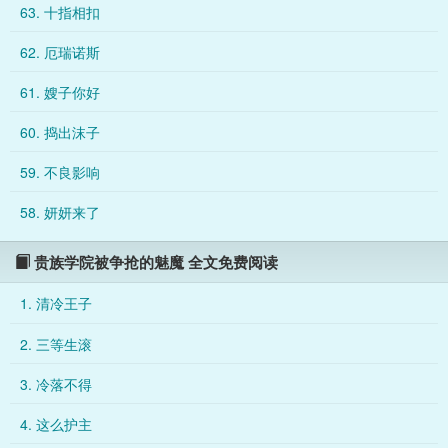
63. 十指相扣
态度，告诉了宿舍里关系较好的室友和最好的朋友。“我有一个朋
友长了尾巴和角，他问我该怎么办？要把它切掉吗？我不是说我
62. 厄瑞诺斯
，是说我的朋友。”“你觉得人会变成怪物吗？变成有尾巴有角的
怪物，可能之后还会长出翅膀。”“给我看看你朋友的尾巴？末端
61. 嫂子你好
是不是有个爱心？”“那天在公共浴室cos魅魔的是你吗？”赵恩颂
偶然得知，这间看似正常的贵族学院里面，隐藏着各种牛鬼蛇神
60. 捣出沫子
——猎人，狼人，男巫，血族，神父，恶魔，恶龙，圣子……—
—“为什么不让我亲？我不是你最好的朋友吗？”——“过来，让我
59. 不良影响
净♂化你。”——“太好了，我们本不能选择人类成为伴侣，但如
果你是魅魔的话，就不用怕承受不住了。”——“你知道魅魔不能
58. 妍妍来了
没有男人吗？你需要一个长期伴侣，我一个人就可以。”ps：受是
萧楚男，前期男的女的都不喜欢，只喜欢自已。后期1v1双箭头
，小情侣一起搞事业一起成长。攻是严邺，四十二章会正式见面
贵族学院被争抢的魅魔 全文免费阅读
。（攻早就注意到受了，前几章出现过攻的化身，是的没错，就
是那只鸽子）受一直都在男人堆里周旋，很难信任他人，因为各
1. 清冷王子
种人都想从他身上得到些什么，除了攻，会扶持他，带他成长。*
**这是预收《拜金捞男转生成身娇体软万人迷[快穿]》文案如下：
2. 三等生滚
如何惩治大男子主义，极度利己主义的拜金捞男？年轻的时候仗
着自己的帅气入赘豪门妄图吃绝户，三四十的年龄却有着二十的
3. 冷落不得
心态，每天流连夜总会洗脚城选妃，终于他的报应来了。岳父发
现他的罪行后，被暴打踢出家门。他不想回到自己的乡下小县城
4. 这么护主
，只想留在