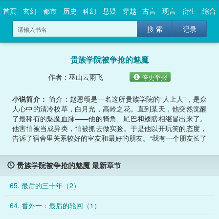
首页
玄幻
都市
历史
科幻
悬疑
穿越
古言
现言
衍生
综合
搜 索
记录
贵族学院被争抢的魅魔
作者：巫山云雨飞
停更举报
小说简介：
简介：赵恩颂是一名这所贵族学院的“人上人”，是众
人心中的清冷校草，白月光，高岭之花。直到某天，他突然觉醒
了最稀有的魅魔血脉——他的犄角、尾巴和翅膀相继冒出来了。
他害怕被当成异类，怕被抓去做实验。于是他以开玩笑的态度，
告诉了宿舍里关系较好的室友和最好的朋友。“我有一个朋友长了
尾巴和角，他问我该怎么办？要把它切掉吗？我不是说我，是说
我的朋友。”“你觉得人会变成怪物吗？变成有尾巴有角的怪物，
贵族学院被争抢的魅魔 最新章节
可能之后还会长出翅膀。”“给我看看你朋友的尾巴？末端是不是
有个爱心？”“那天在公共浴室cos魅魔的是你吗？”赵恩颂偶然得
65. 最后的三十年（2）
知，这间看似正常的贵族学赵恩颂是一名这所贵族学院的“人上人
”，是众人心中的清冷校草，白月光，高岭之花。直到某天，他突
64. 番外一：最后的轮回（1）
然觉醒了最稀有的魅魔血脉——他的犄角、尾巴和翅膀相继冒出
来了。他害怕被当成异类，怕被抓去做实验。于是他以开玩笑的