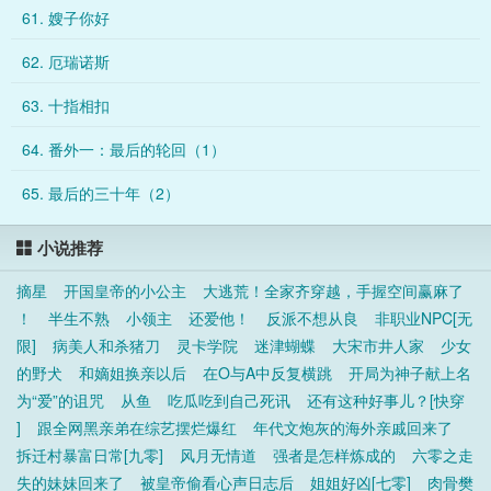
61. 嫂子你好
62. 厄瑞诺斯
63. 十指相扣
64. 番外一：最后的轮回（1）
65. 最后的三十年（2）
小说推荐
摘星
开国皇帝的小公主
大逃荒！全家齐穿越，手握空间赢麻了
！
半生不熟
小领主
还爱他！
反派不想从良
非职业NPC[无
限]
病美人和杀猪刀
灵卡学院
迷津蝴蝶
大宋市井人家
少女
的野犬
和嫡姐换亲以后
在O与A中反复横跳
开局为神子献上名
为“爱”的诅咒
从鱼
吃瓜吃到自己死讯
还有这种好事儿？[快穿
]
跟全网黑亲弟在综艺摆烂爆红
年代文炮灰的海外亲戚回来了
拆迁村暴富日常[九零]
风月无情道
强者是怎样炼成的
六零之走
失的妹妹回来了
被皇帝偷看心声日志后
姐姐好凶[七零]
肉骨樊