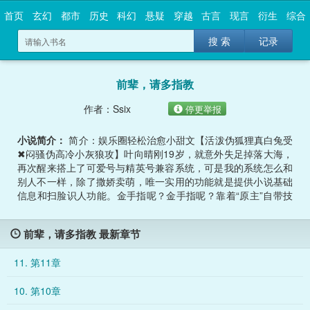
首页
玄幻
都市
历史
科幻
悬疑
穿越
古言
现言
衍生
综合
搜 索
记录
前辈，请多指教
作者：Ssix
停更举报
小说简介：
简介：娱乐圈轻松治愈小甜文【活泼伪狐狸真白兔受
✖闷骚伪高冷小灰狼攻】叶向晴刚19岁，就意外失足掉落大海，
再次醒来搭上了可爱号与精英号兼容系统，可是我的系统怎么和
别人不一样，除了撒娇卖萌，唯一实用的功能就是提供小说基础
信息和扫脸识人功能。金手指呢？金手指呢？靠着“原主”自带技
能树，究竟该如何才能走向人生巅峰，成为一代顶流，迎娶白富
美？等一下，你说我从十九岁变成二十五岁了？沉默，已死，勿
前辈，请多指教 最新章节
扰。电视剧、电影、综艺，女明星的拍摄生活十分充实，如果没
有时不时的头痛就好了，话说回来，头痛时闪现的陌生片段是怎
11. 第11章
么回事？系统系统，你知道这是什么情况吗？诶？又娱乐圈轻松
治愈小甜文【活泼伪狐狸真白兔受✖闷骚伪高冷小灰狼攻】叶向
10. 第10章
晴刚19岁，就意外失足掉落大海，再次醒来搭上了可爱号与精英
号兼容系统，可是我的系统怎么和别人不一样，除了撒娇卖萌，