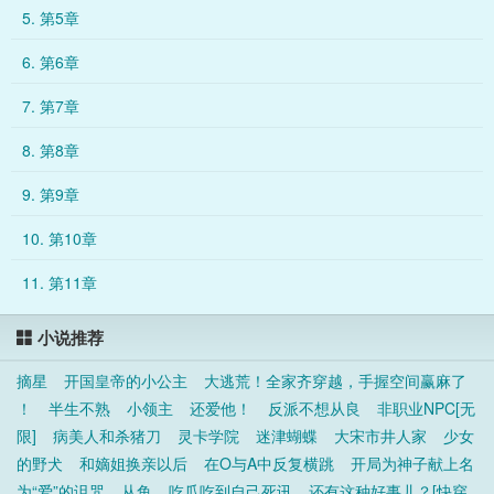
5. 第5章
6. 第6章
7. 第7章
8. 第8章
9. 第9章
10. 第10章
11. 第11章
小说推荐
摘星
开国皇帝的小公主
大逃荒！全家齐穿越，手握空间赢麻了
！
半生不熟
小领主
还爱他！
反派不想从良
非职业NPC[无
限]
病美人和杀猪刀
灵卡学院
迷津蝴蝶
大宋市井人家
少女
的野犬
和嫡姐换亲以后
在O与A中反复横跳
开局为神子献上名
为“爱”的诅咒
从鱼
吃瓜吃到自己死讯
还有这种好事儿？[快穿