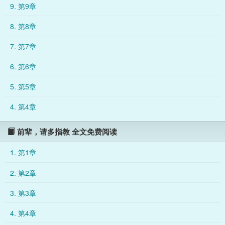
9. 第9章
唯一实用的功能就是提供小说基础信息和扫脸识人功能。金手指
呢？金手指呢？靠着“原主”自带技能树，究竟该如何才能走向人
8. 第8章
生巅峰，成为一代顶流，迎娶白富美？等一下，你说我从十九岁
变成二十五岁了？沉默，已死，勿扰。电视剧、电影、综艺，女
7. 第7章
明星的拍摄生活十分充实，如果没有时不时的头痛就好了，话说
回来，头痛时闪现的陌生片段是怎么回事？系统系统，你知道这
6. 第6章
是什么情况吗？诶？又官方回答，请不要扯开话题。你说我喜欢
的人，好吧，我的确喜欢她。她竟然是我的粉丝吗？等等，她喜
5. 第5章
欢的是之前的那个“我”，还是现在的“我”？真是让人十分在意。我
……我喜欢你。小剧场：某五岁：完蛋了，要被灭口了。/什么？
4. 第4章
我以为你喜欢的是别人。某负一岁：要疯了爱上自己偶像。不行
不行，只可远观不可亵渎（疯狂给自己洗脑中）。/黑脸吃醋（需
要亲亲抱抱）。什么叫做你磕的邪门CP真的在一起了。某负一岁
前辈，请多指教 全文免费阅读
就是追星成功的典范。……
1. 第1章
2. 第2章
3. 第3章
4. 第4章