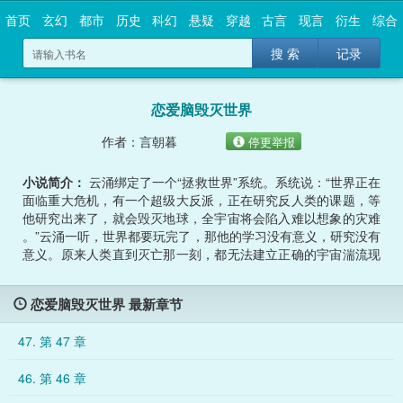
首页
玄幻
都市
历史
科幻
悬疑
穿越
古言
现言
衍生
综合
搜 索
记录
恋爱脑毁灭世界
作者：言朝暮
停更举报
小说简介：
云涌绑定了一个“拯救世界”系统。系统说：“世界正在
面临重大危机，有一个超级大反派，正在研究反人类的课题，等
他研究出来了，就会毁灭地球，全宇宙将会陷入难以想象的灾难
。”云涌一听，世界都要玩完了，那他的学习没有意义，研究没有
意义。原来人类直到灭亡那一刻，都无法建立正确的宇宙湍流现
象的数学模型，人类的存在落入虚无，灵魂永将孤寂至死。毫无
求生欲。系统：……系统：“你抢救一下啊！”第一天。云涌找到
恋爱脑毁灭世界 最新章节
了反派，未来会毁灭世界的褚序星。好家伙，科研的天才，核聚
变的神，这不得猛猛学习，过去凑上一桌。“师兄，你是不是在研
47. 第 47 章
究高精度数值算法，速度差知道怎么算了吗？啊？你已经算出结
果了？多少？要不你直接把过程发我吧，这是我电话、微信、口
46. 第 46 章
口、邮箱、宿舍地址，随时在线，你现在加我，我给你设个特别
关注。”褚序星：“……”第N天。云涌拿到了褚序星的算法，超快