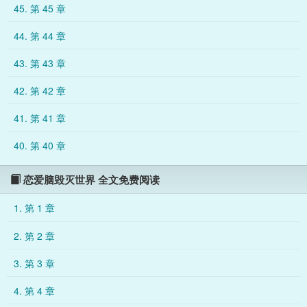
45. 第 45 章
突破研究瓶颈，全组喝酒庆祝。醉得站都站不稳的云涌，抱住褚
序星一顿掏心掏肺。“师兄，我不能没有你，不然地球都要爆炸了
44. 第 44 章
，这个世界都要毁灭了。”褚序星：“……”于是，褚序星不知道为
什么就跟云涌成为了搭子。一个人去食堂吃饭，都会被问：“怎么
43. 第 43 章
一个人？”“他呢？”“吵架了？”云涌
42. 第 42 章
41. 第 41 章
40. 第 40 章
恋爱脑毁灭世界 全文免费阅读
1. 第 1 章
2. 第 2 章
3. 第 3 章
4. 第 4 章