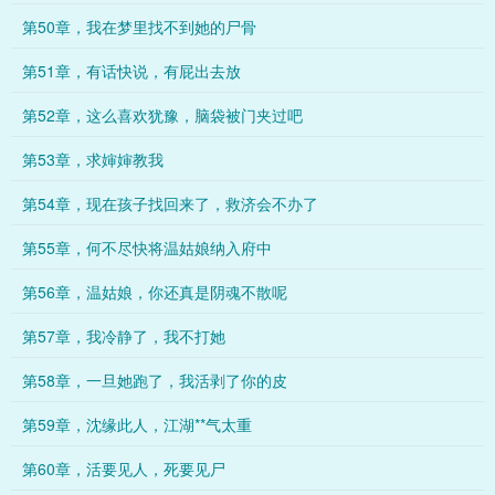
第50章，我在梦里找不到她的尸骨
第51章，有话快说，有屁出去放
第52章，这么喜欢犹豫，脑袋被门夹过吧
第53章，求婶婶教我
第54章，现在孩子找回来了，救济会不办了
第55章，何不尽快将温姑娘纳入府中
第56章，温姑娘，你还真是阴魂不散呢
第57章，我冷静了，我不打她
第58章，一旦她跑了，我活剥了你的皮
第59章，沈缘此人，江湖**气太重
第60章，活要见人，死要见尸