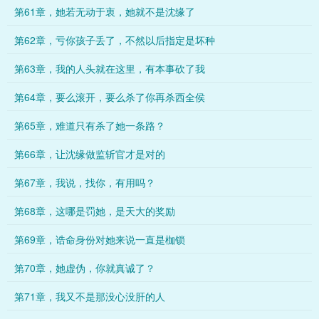
第61章，她若无动于衷，她就不是沈缘了
第62章，亏你孩子丢了，不然以后指定是坏种
第63章，我的人头就在这里，有本事砍了我
第64章，要么滚开，要么杀了你再杀西全侯
第65章，难道只有杀了她一条路？
第66章，让沈缘做监斩官才是对的
第67章，我说，找你，有用吗？
第68章，这哪是罚她，是天大的奖励
第69章，诰命身份对她来说一直是枷锁
第70章，她虚伪，你就真诚了？
第71章，我又不是那没心没肝的人