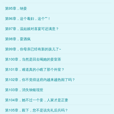
第95章，纳妾
第96章，这个毒妇，这个**！
第97章，温姑娘对喜宴可还满意？
第98章，耍酒疯
第99章，你母亲已经有新的孩儿了~
第100章，当然是回去喝她的妾室茶
第101章，难道真的小瞧了那个外室？
第102章，你不觉得这府内越来越热闹了吗？
第103章，消失饷银现世
第104章，她不过一个妾，人家才是正妻
第105章，殿下，您不是说先礼后兵吗？