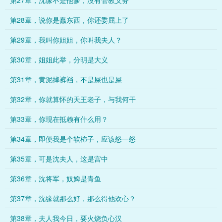
第27章，沈缘不是他爹，没有管教义务
第28章，说你是蠢东西，你还委屈上了
第29章，我叫你姐姐，你叫我夫人？
第30章，姐姐此举，分明是大义
第31章，黄泥掉裤裆，不是屎也是屎
第32章，你就算怀的天王老子，与我何干
第33章，你现在抵赖有什么用？
第34章，即便我是个软柿子，应该怒一怒
第35章，可是沈夫人，这是宫中
第36章，沈将军，奴婢是青鱼
第37章，沈缘就那么好，那么得他欢心？
第38章，夫人我今日，要火烧负心汉