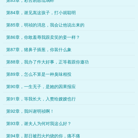
第83章，彩云易散琉璃碎
第84章，谢见嵩这孩子，打小就聪明
第85章，明祯的消息，我会让他说出来的
第86章，你敢羞辱我跟卖笑的妾一样？
第87章，猪鼻子插葱，你装什么象
第88章，我办了件大好事，正等着跟你邀功
第89章，怎么不算是一种臭味相投
第90章，一生无子，是她的因果报应
第91章，等我长大，入赘给嫂嫂也行
第92章，我叫谢明祯啊！
第93章，谢夫人为何对我这么好？
第94章，那日被烈火灼烧的你，痛不痛