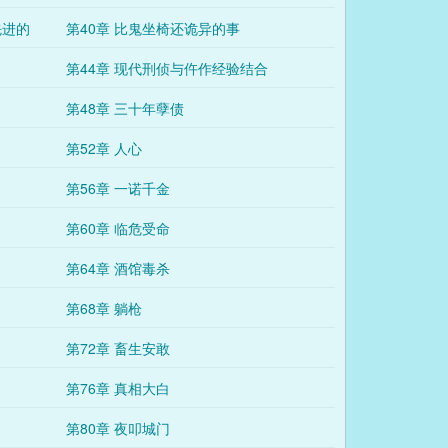
先进的
第40章 比鬼坐椅还诡异的事
第44章 现代刑侦与仵作经验结合
第48章 三十年孽债
第52章 人心
第56章 一诺千金
第60章 临危受命
第64章 酒馆毒杀
第68章 躺枪
第72章 畜生安敢
第76章 真相大白
第80章 夜叩城门