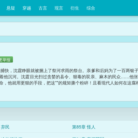
悬疑
穿越
古言
现言
衍生
综合
更举报
捕快，沈霆睁眼就被捆上了祭河求雨的祭台。亲爹和后妈为了一百两银子
着他沉河。沈霆目光扫过贪婪的县令、狠毒的双亲、麻木的民众……他张
命，他就用更狠的手段，把这**的规矩撕个粉碎！且看现代人如何在这腐朽
 弃民
第85章 怪人