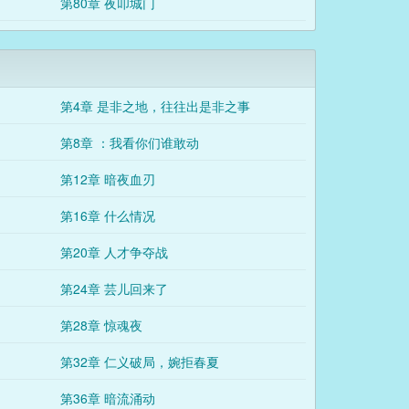
第80章 夜叩城门
第4章 是非之地，往往出是非之事
第8章 ：我看你们谁敢动
第12章 暗夜血刃
第16章 什么情况
第20章 人才争夺战
第24章 芸儿回来了
第28章 惊魂夜
第32章 仁义破局，婉拒春夏
第36章 暗流涌动