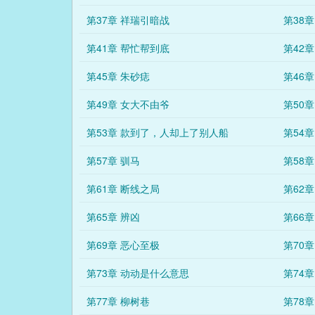
第37章 祥瑞引暗战
第38
第41章 帮忙帮到底
第42
第45章 朱砂痣
第46
第49章 女大不由爷
第50
第53章 款到了，人却上了别人船
第54
第57章 驯马
第58
第61章 断线之局
第62
第65章 辨凶
第66
第69章 恶心至极
第70
第73章 动动是什么意思
第74
第77章 柳树巷
第78