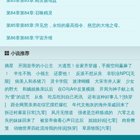
第83章第83章:精灵族地盘
第84章第84章:召唤精灵
第85章第85章:拜见您，永恒的最高指令、慈悲的大地之母。
第86章第86章:宇宙升维
小说推荐
摘星
开国皇帝的小公主
大逃荒！全家齐穿越，手握空间赢麻了
！
半生不熟
小领主
还爱他！
反派不想从良
非职业NPC[无
限]
病美人和杀猪刀
灵卡学院
迷津蝴蝶
大宋市井人家
少女
的野犬
和嫡姐换亲以后
在O与A中反复横跳
开局为神子献上名
为“爱”的诅咒
从鱼
吃瓜吃到自己死讯
还有这种好事儿？[快穿
]
跟全网黑亲弟在综艺摆烂爆红
年代文炮灰的海外亲戚回来了
拆迁村暴富日常[九零]
风月无情道
强者是怎样炼成的
六零之走
失的妹妹回来了
被皇帝偷看心声日志后
姐姐好凶[七零]
肉骨樊
笼
动物世界四处流传我的传说[快穿]
草原牧医[六零]