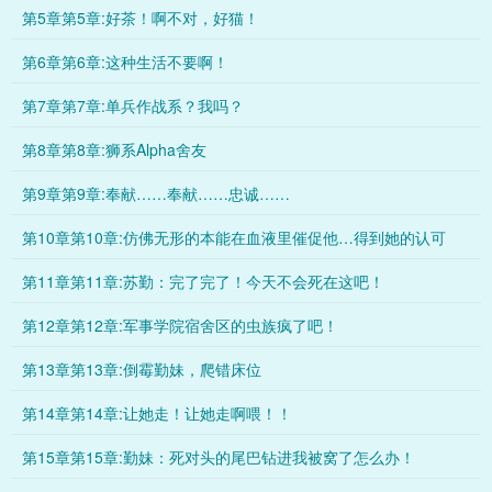
第5章第5章:好茶！啊不对，好猫！
第6章第6章:这种生活不要啊！
第7章第7章:单兵作战系？我吗？
第8章第8章:狮系Alpha舍友
第9章第9章:奉献……奉献……忠诚……
第10章第10章:仿佛无形的本能在血液里催促他…得到她的认可
第11章第11章:苏勤：完了完了！今天不会死在这吧！
第12章第12章:军事学院宿舍区的虫族疯了吧！
第13章第13章:倒霉勤妹，爬错床位
第14章第14章:让她走！让她走啊喂！！
第15章第15章:勤妹：死对头的尾巴钻进我被窝了怎么办！