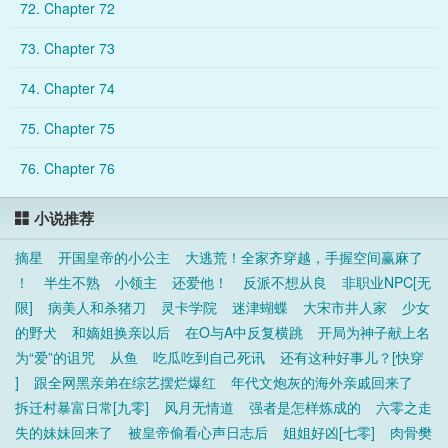
72. Chapter 72
73. Chapter 73
74. Chapter 74
75. Chapter 75
76. Chapter 76
小说推荐
摘星
开国皇帝的小公主
大逃荒！全家齐穿越，手握空间赢麻了
！
半生不熟
小领主
还爱他！
反派不想从良
非职业NPC[无
限]
病美人和杀猪刀
灵卡学院
迷津蝴蝶
大宋市井人家
少女
的野犬
和嫡姐换亲以后
在O与A中反复横跳
开局为神子献上名
为“爱”的诅咒
从鱼
吃瓜吃到自己死讯
还有这种好事儿？[快穿
]
跟全网黑亲弟在综艺摆烂爆红
年代文炮灰的海外亲戚回来了
拆迁村暴富日常[九零]
风月无情道
强者是怎样炼成的
六零之走
失的妹妹回来了
被皇帝偷看心声日志后
姐姐好凶[七零]
肉骨樊