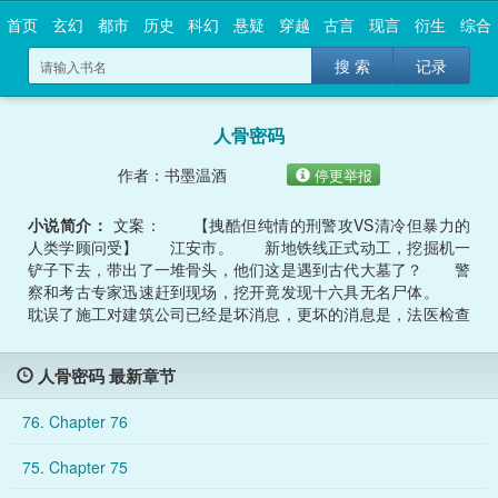
首页
玄幻
都市
历史
科幻
悬疑
穿越
古言
现言
衍生
综合
搜 索
记录
人骨密码
作者：书墨温酒
停更举报
小说简介：
文案： 【拽酷但纯情的刑警攻VS清冷但暴力的
人类学顾问受】 江安市。 新地铁线正式动工，挖掘机一
铲子下去，带出了一堆骨头，他们这是遇到古代大墓了？ 警
察和考古专家迅速赶到现场，挖开竟发现十六具无名尸体。
耽误了施工对建筑公司已经是坏消息，更坏的消息是，法医检查
后发现这些死者皆为近期死亡，并且骨头表面有多道深浅不一的
刀痕，怀疑死者生前遭受过虐待。 这无疑是一起恶性案件，
人骨密码 最新章节
凶手这么做的目的是什么，报复，还是另有疑情？ 市公安局
紧急设立专案组，由刑侦支队副队长楼川担任专案组组长，全警
76. Chapter 76
队高度配合。 因为涉案被害人众多，局长特意申请增员，邀
请江州大学的人类学教授担任专案组顾问。可楼川万万没想到会
75. Chapter 75
是他。“哟，小叔，我以为你要躲我一辈子。”平静的城市暗处，
邪恶如病毒不断滋生，无数双眼睛默默窥视着一切。谁是监视者