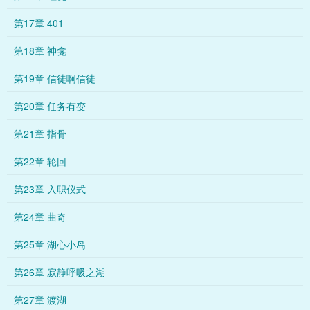
第17章 401
第18章 神龛
第19章 信徒啊信徒
第20章 任务有变
第21章 指骨
第22章 轮回
第23章 入职仪式
第24章 曲奇
第25章 湖心小岛
第26章 寂静呼吸之湖
第27章 渡湖