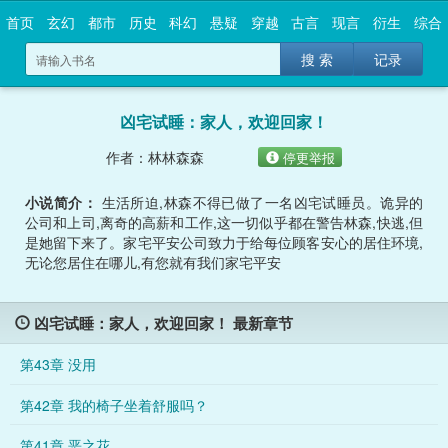
首页
玄幻
都市
历史
科幻
悬疑
穿越
古言
现言
衍生
综合
搜 索
记录
凶宅试睡：家人，欢迎回家！
作者：林林森森
停更举报
小说简介：
生活所迫,林森不得已做了一名凶宅试睡员。诡异的
公司和上司,离奇的高薪和工作,这一切似乎都在警告林森,快逃,但
是她留下来了。家宅平安公司致力于给每位顾客安心的居住环境,
无论您居住在哪儿,有您就有我们家宅平安
凶宅试睡：家人，欢迎回家！ 最新章节
第43章 没用
第42章 我的椅子坐着舒服吗？
第41章 恶之花