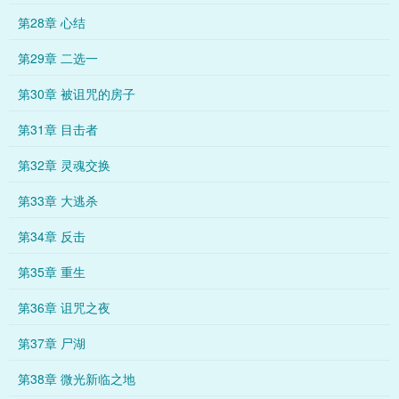
第28章 心结
第29章 二选一
第30章 被诅咒的房子
第31章 目击者
第32章 灵魂交换
第33章 大逃杀
第34章 反击
第35章 重生
第36章 诅咒之夜
第37章 尸湖
第38章 微光新临之地